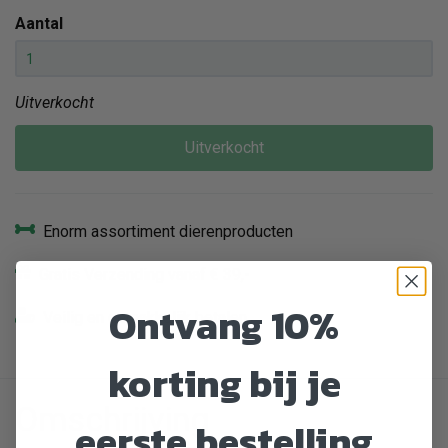
Aantal
Uitverkocht
Uitverkocht
Enorm assortiment dierenproducten
Gratis Verzending vanaf € 39,-
Ontvang 10%
Veilig en gemakkelijk betalen
korting bij je
Omschrijving
eerste bestelling