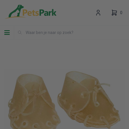
0
Toggle navigation
Uw winkelwagen is leeg.
Vul hem met producten.