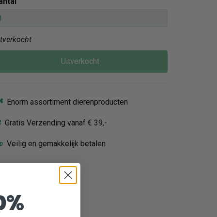
antal
itverkocht
Uitverkocht
Enorm assortiment dierenproducten
Gratis Verzending vanaf € 39,-
Veilig en gemakkelijk betalen
0%