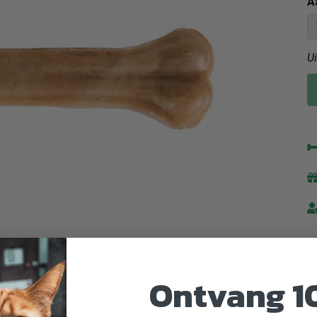
A
U
Ontvang 1