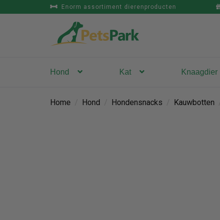
Enorm assortiment dierenproducten
Hond
Kat
Knaagdier
Home
/
Hond
/
Hondensnacks
/
Kauwbotten