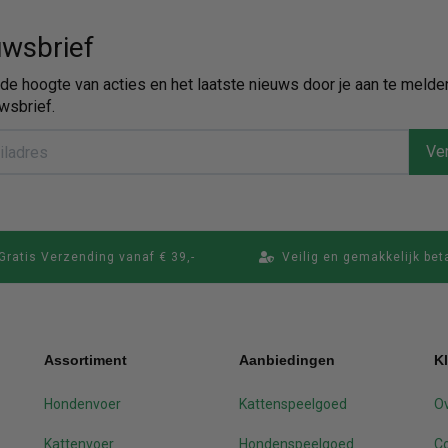
wsbrief
p de hoogte van acties en het laatste nieuws door je aan te melde
wsbrief.
Ver
Gratis Verzending vanaf € 39,-
Veilig en gemakkelijk bet
Assortiment
Aanbiedingen
K
Hondenvoer
Kattenspeelgoed
Ov
Kattenvoer
Hondenspeelgoed
C