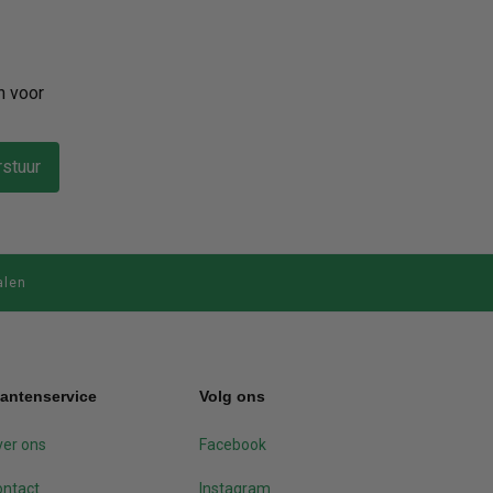
n voor
stuur
alen
lantenservice
Volg ons
er ons
Facebook
ontact
Instagram