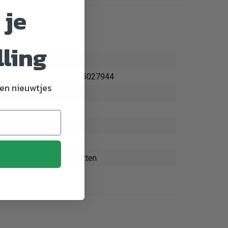
 je
lling
2794
4011905027944
en nieuwtjes
Hond
Trixie
geperst
5 aantal
Kauwbotten
Snacks