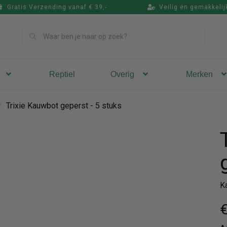
Gratis Verzending vanaf € 39,-
Veilig en gemakkelij
Zoek
Reptiel
Overig
Merken
/
Trixie Kauwbot geperst - 5 stuks
K
€