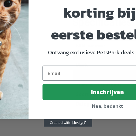
korting bij
Specificaties
eerste beste
Artikelnummer
EAN nummer
Ontvang exclusieve PetsPark deals 
Dier
Merk
Maat
Stuks in verpakking
Inschrijven
Soort snacks
Categorie
Nee, bedankt