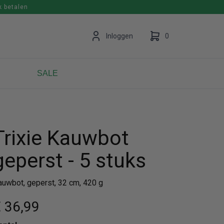
k betalen
en
Inloggen
0
SALE
Uw winkelwagen is leeg.
Vul hem met producten.
Trixie Kauwbot
geperst - 5 stuks
auwbot, geperst, 32 cm, 420 g
 36
,99