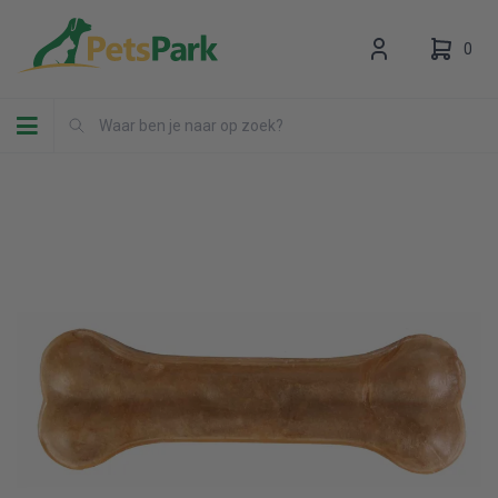
0
Toggle navigation
Uw winkelwagen is leeg.
Vul hem met producten.