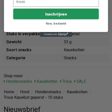
EAN nummer
4011905027883
Dier
Hond
Inschrijven
Merk
Trixie
Nee, bedankt
Maat
geperst
Stuks in verpakking
10 aantal
Gewicht
33 g
Soort snacks
Kauwbotten
Categorie
Snacks
Shop meer
Hondensnacks
Kauwbotten
Trixie
SALE
Home
/
Hond
/
Hondensnacks
/
Kauwbotten
/
Trixie Kauwbot geperst - 10 stuks
Nieuwsbrief