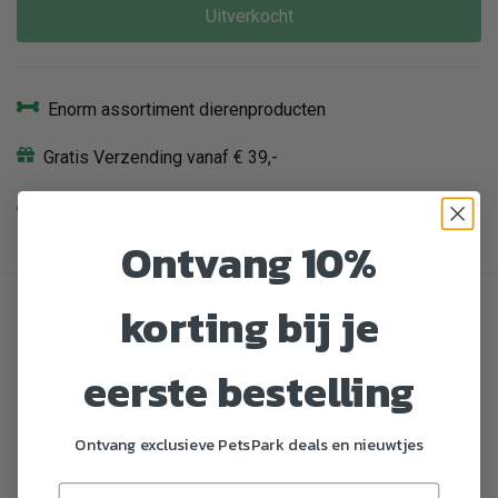
Uitverkocht
Enorm assortiment dierenproducten
Gratis Verzending vanaf € 39,-
Veilig en gemakkelijk betalen
Ontvang 10%
korting bij je
Omschrijving
gedroogde runderhuid
eerste bestelling
Specificaties
Ontvang exclusieve PetsPark deals en nieuwtjes
Artikelnummer
2788