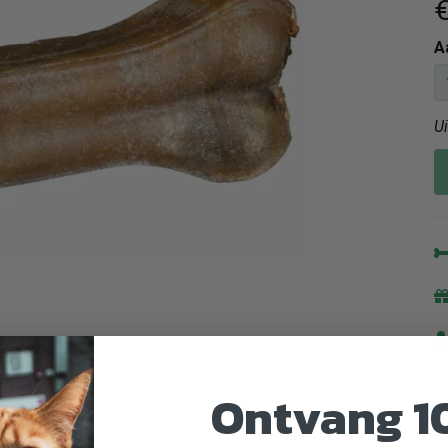
€
A
U
Ontvang 1