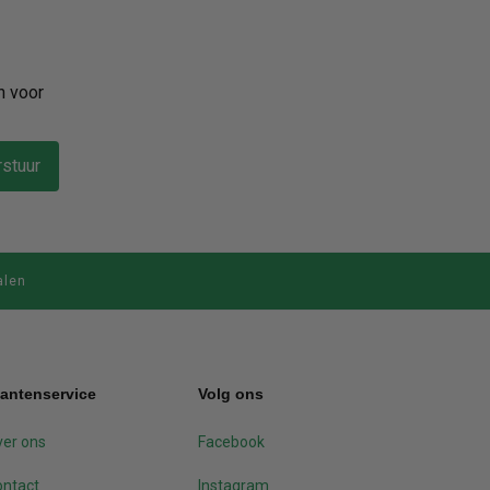
n voor
stuur
alen
lantenservice
Volg ons
er ons
Facebook
ontact
Instagram