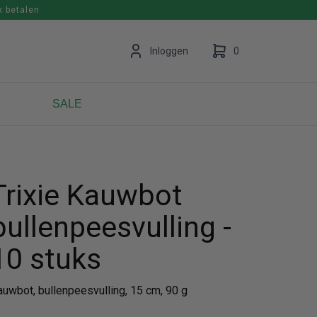
k betalen
en
Inloggen
0
SALE
Uw winkelwagen is leeg.
Vul hem met producten.
Trixie Kauwbot
bullenpeesvulling -
10 stuks
auwbot, bullenpeesvulling, 15 cm, 90 g