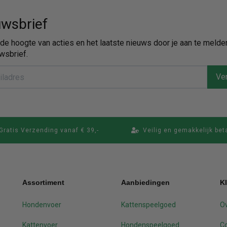
wsbrief
p de hoogte van acties en het laatste nieuws door je aan te melde
wsbrief.
Ver
Gratis Verzending vanaf € 39,-
Veilig en gemakkelijk bet
Assortiment
Aanbiedingen
K
Hondenvoer
Kattenspeelgoed
Ov
Kattenvoer
Hondenspeelgoed
C