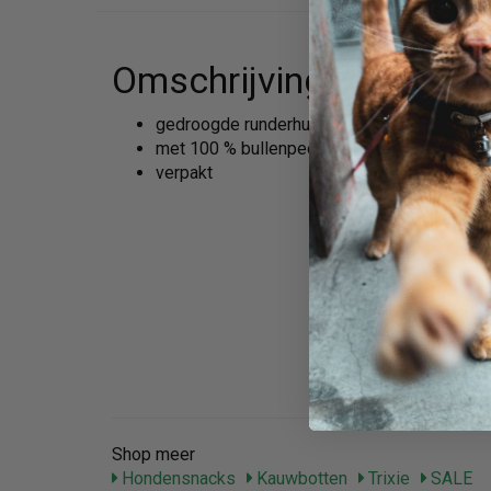
Omschrijving
gedroogde runderhuid
met 100 % bullenpees gevuld
verpakt
Shop meer
Hondensnacks
Kauwbotten
Trixie
SALE