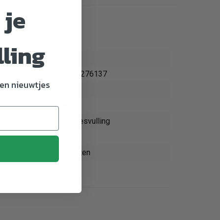
 je
lling
27613
4011905276137
en nieuwtjes
Hond
Trixie
bullenpeesvulling
10 aantal
Kauwbotten
Snacks