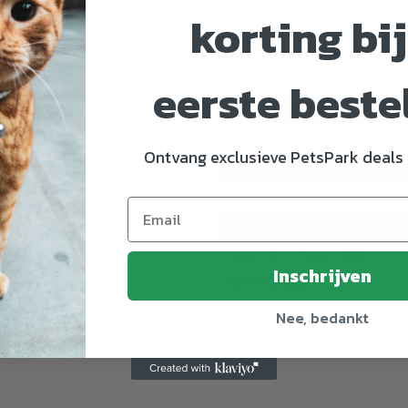
korting bij
Specificaties
eerste beste
Artikelnummer
EAN nummer
Ontvang exclusieve PetsPark deals 
Dier
Merk
Maat
Stuks in verpakking
Inschrijven
Soort snacks
Categorie
Nee, bedankt