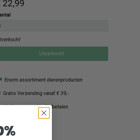
 22
,99
antal
itverkocht
Uitverkocht
Enorm assortiment dierenproducten
Gratis Verzending vanaf € 39,-
Veilig en gemakkelijk betalen
0%