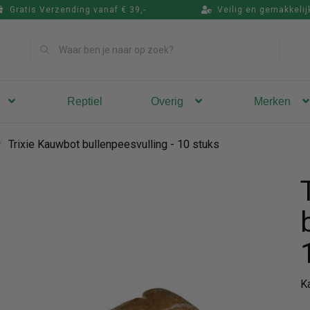
Gratis Verzending vanaf € 39,-
Veilig en gemakkelij
Zoek
Reptiel
Overig
Merken
/
Trixie Kauwbot bullenpeesvulling - 10 stuks
K