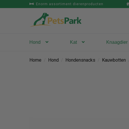
Enorm assortiment dierenproducten
Hond
Kat
Knaagdier
Home
/
Hond
/
Hondensnacks
/
Kauwbotten