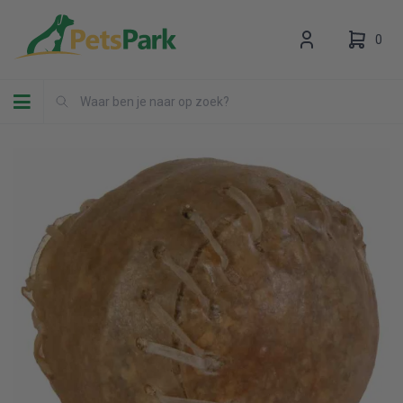
0
Toggle navigation
Uw winkelwagen is leeg.
Vul hem met producten.