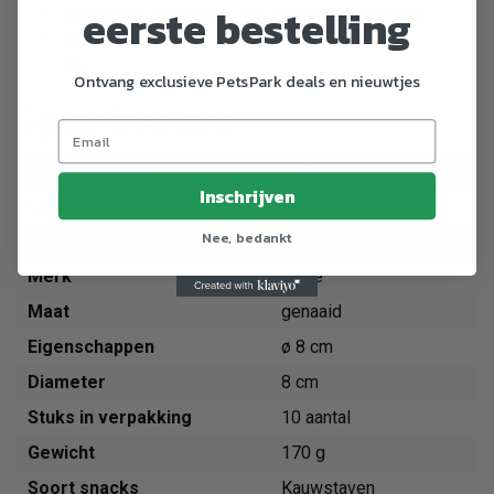
eerste bestelling
gedroogde runderhuid met maaltijd-kauwvulling
gestikt
los
Ontvang exclusieve PetsPark deals en nieuwtjes
Specificaties
Artikelnummer
2673
Inschrijven
EAN nummer
4011905026732
Nee, bedankt
Dier
Hond
Merk
Trixie
Maat
genaaid
Eigenschappen
ø 8 cm
Diameter
8 cm
Stuks in verpakking
10 aantal
Gewicht
170 g
Soort snacks
Kauwstaven