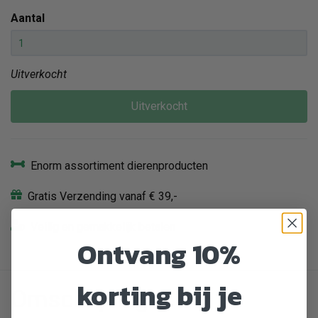
Aantal
Uitverkocht
Uitverkocht
Enorm assortiment dierenproducten
Gratis Verzending vanaf € 39,-
Veilig en gemakkelijk betalen
Ontvang 10%
korting bij je
Omschrijving