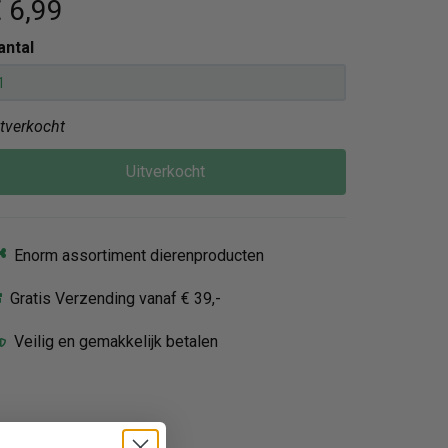
 6
,99
antal
itverkocht
Uitverkocht
Enorm assortiment dierenproducten
Gratis Verzending vanaf € 39,-
Veilig en gemakkelijk betalen