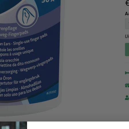
€
A
U