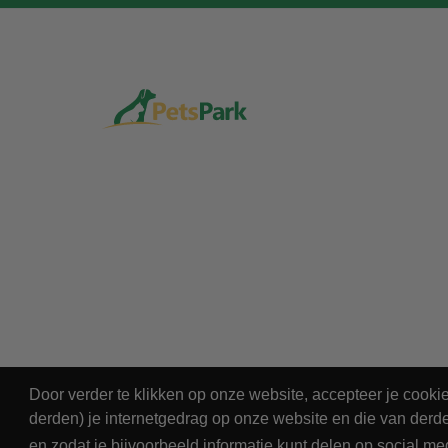
Door verder te klikken op onze website, accepteer je cook
derden) je internetgedrag op onze website en die van derde
© 2026 - PetsPark.nl.
en zodat je bijvoorbeeld informatie kunt delen op social me