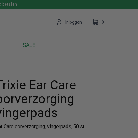
k betalen
en
Inloggen
0
SALE
Uw winkelwagen is leeg.
Vul hem met producten.
Trixie Ear Care
oorverzorging
vingerpads
r Care oorverzorging, vingerpads, 50 st.