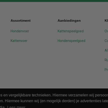
Assortiment
Aanbiedingen
K
Hondenvoer
Kattenspeelgoed
Ov
Kattenvoer
Hondenspeelgoed
C
A
Ru
Pr
ies en vergelijkbare technieken. Hiermee verzamelen wij perso
n. Hiermee kunnen wij (en mogelijk derden) je advertenties late
dia.
Lees meer