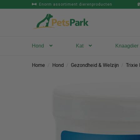
Enorm assortiment dierenproducten
Hond
Kat
Knaagdier
Home
/
Hond
/
Gezondheid & Welzijn
/
Trixie