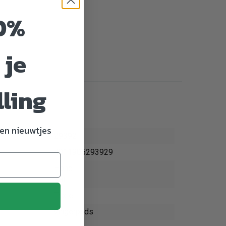
0%
 je
lling
en nieuwtjes
29392
4011905293929
Hond
Kat
Trixie
vingerpads