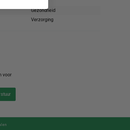
1 aantal
Gezondheid
Verzorging
n voor
stuur
alen