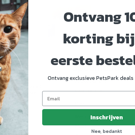
Ontvang 1
korting bij
eerste beste
Specificaties
Ontvang exclusieve PetsPark deals 
Artikelnummer
ra en toverhazelaar)
EAN nummer
ichtig schoonmaken
Dier
Inschrijven
Merk
Maat
Nee, bedankt