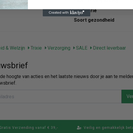
Stuks in verpakking
Categorie
Soort gezondheid
d & Welzijn
Trixie
Verzorging
SALE
Direct leverbaar
wsbrief
p de hoogte van acties en het laatste nieuws door je aan te melde
wsbrief.
Ver
Gratis Verzending vanaf € 39,-
Veilig en gemakkelijk bet