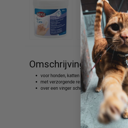
Omschrijving
voor honden, katten en andere kleindieren
met verzorgende reinigingslotion (aloĞ ve
over een vinger schuiven en de oren voorz