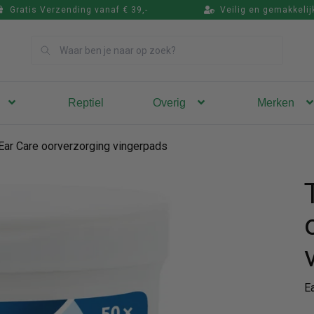
Gratis Verzending vanaf € 39,-
Veilig en gemakkelij
Zoek
Reptiel
Overig
Merken
 Ear Care oorverzorging vingerpads
Ea