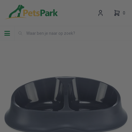
0
Toggle navigation
Uw winkelwagen is leeg.
Vul hem met producten.