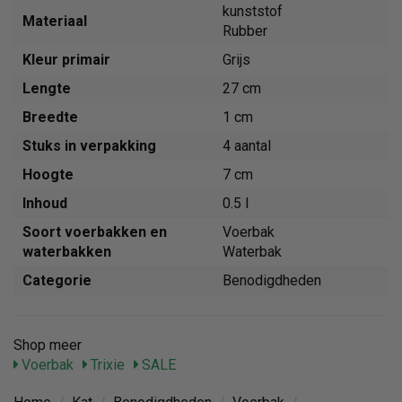
kunststof
Materiaal
Rubber
Kleur primair
Grijs
Lengte
27 cm
Breedte
1 cm
Stuks in verpakking
4 aantal
Hoogte
7 cm
Inhoud
0.5 l
Soort voerbakken en
Voerbak
waterbakken
Waterbak
Categorie
Benodigdheden
Shop meer
Voerbak
Trixie
SALE