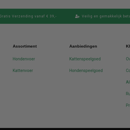
Gratis Verzending vanaf € 39,-
Veilig en gemakkelijk bet
Assortiment
Aanbiedingen
K
Hondenvoer
Kattenspeelgoed
Ov
Kattenvoer
Hondenspeelgoed
C
A
Ru
Pr