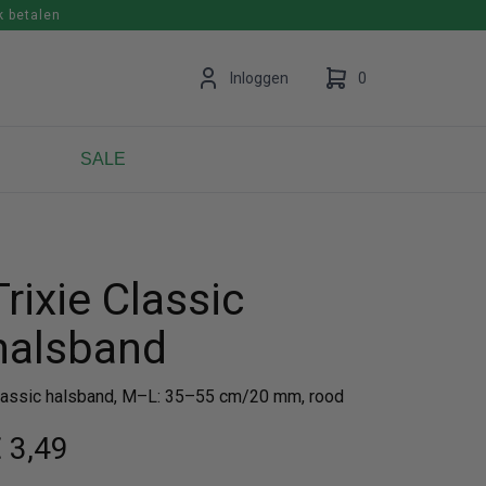
k betalen
en
Inloggen
0
SALE
Uw winkelwagen is leeg.
Vul hem met producten.
Trixie Classic
halsband
lassic halsband, M–L: 35–55 cm/20 mm, rood
 3
,49