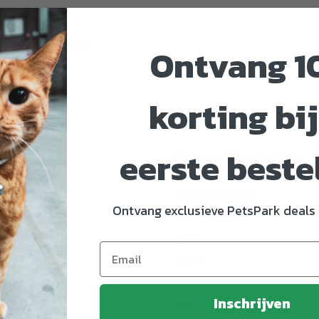
Ontvang 1
korting bij
eerste beste
Specificaties
Artikelnummer
Ontvang exclusieve PetsPark deals 
EAN nummer
Dier
Merk
Maat
Inschrijven
Soort benodigdheden