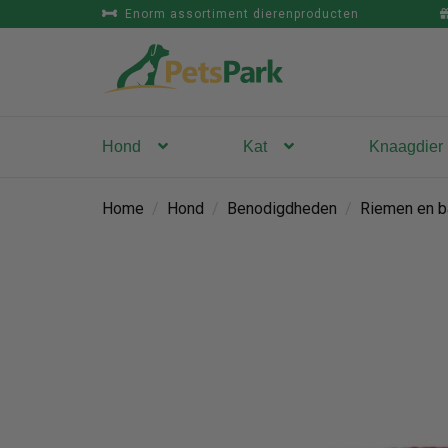
Enorm assortiment dierenproducten
Hond
Kat
Knaagdier
Home
/
Hond
/
Benodigdheden
/
Riemen en b