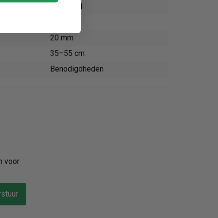
Halsband
Rood
20 mm
35–55 cm
Benodigdheden
n voor
stuur