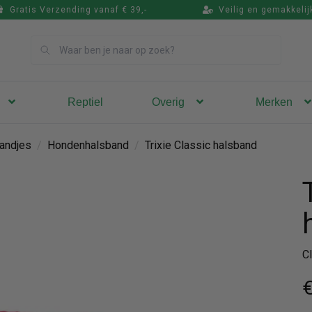
Gratis Verzending vanaf € 39,-
Veilig en gemakkelij
Zoek
Reptiel
Overig
Merken
andjes
/
Hondenhalsband
/
Trixie Classic halsband
C
€