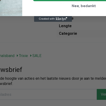
Soort riem
Nee, bedankt
Kleur primair
Breedte
Lengte
Categorie
halsband
Trixie
SALE
wsbrief
p de hoogte van acties en het laatste nieuws door je aan te melde
wsbrief.
Ver