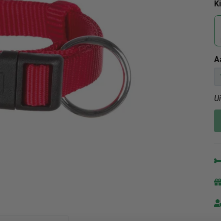
K
A
U