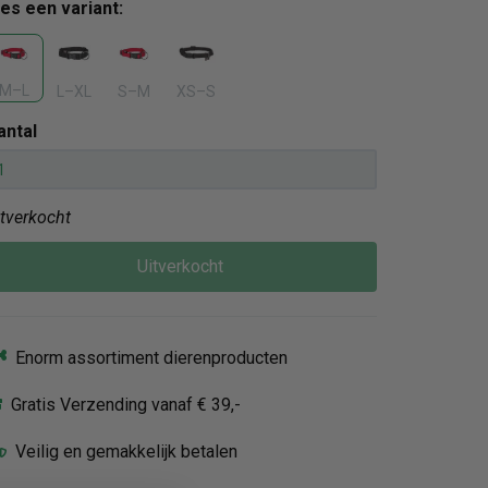
ies een variant:
M–L
L–XL
S–M
XS–S
antal
itverkocht
Uitverkocht
Enorm assortiment dierenproducten
Gratis Verzending vanaf € 39,-
Veilig en gemakkelijk betalen