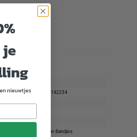
0%
 je
lling
14223
en nieuwtjes
4011905142234
Hond
Trixie
M–L
Riemen en Bandjes