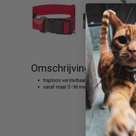
Omschrijving
traploos verstelbaar singelband
vanaf maat S–M met trekontlasting