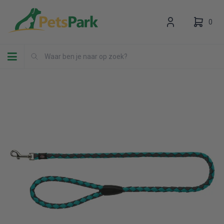
0
Toggle navigation
Uw winkelwagen is leeg.
Vul hem met producten.