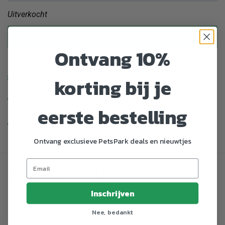
Uitverkocht
Uitverkocht
Ontvang 10%
korting bij je
Enorm assortiment dierenproducten
Gratis Verzending vanaf € 39,-
eerste bestelling
Veilig en gemakkelijk betalen
Ontvang exclusieve PetsPark deals en nieuwtjes
Omschrijving
Inschrijven
Riem, rond gevlochten
.
Nee, bedankt