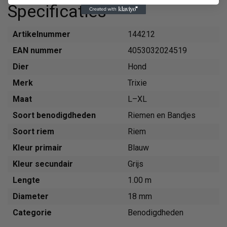
Specificaties
Artikelnummer
144212
EAN nummer
4053032024519
Dier
Hond
Merk
Trixie
Maat
L–XL
Soort benodigdheden
Riemen en Bandjes
Soort riem
Riem
Kleur primair
Blauw
Kleur secundair
Grijs
Lengte
1.00 m
Diameter
18 mm
Categorie
Benodigdheden