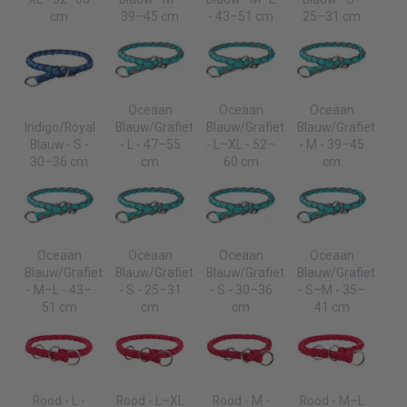
cm
39–45 cm
- 43–51 cm
25–31 cm
Oceaan
Oceaan
Oceaan
Indigo/Royal
Blauw/Grafiet
Blauw/Grafiet
Blauw/Grafiet
Blauw - S -
- L - 47–55
- L–XL - 52–
- M - 39–45
30–36 cm
cm
60 cm
cm
Oceaan
Oceaan
Oceaan
Oceaan
Blauw/Grafiet
Blauw/Grafiet
Blauw/Grafiet
Blauw/Grafiet
- M–L - 43–
- S - 25–31
- S - 30–36
- S–M - 35–
51 cm
cm
cm
41 cm
Rood - L -
Rood - L–XL
Rood - M -
Rood - M–L