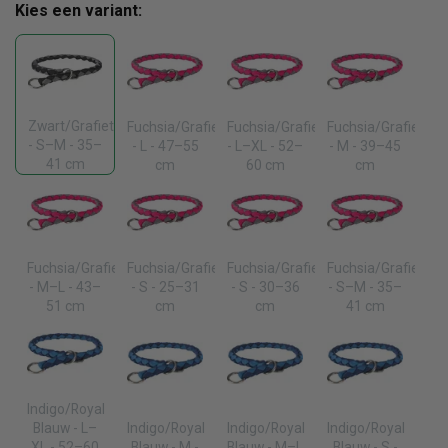
Kies een variant:
Zwart/Grafiet
Fuchsia/Grafiet
Fuchsia/Grafiet
Fuchsia/Grafiet
- S–M - 35–
- L - 47–55
- L–XL - 52–
- M - 39–45
41 cm
cm
60 cm
cm
Fuchsia/Grafiet
Fuchsia/Grafiet
Fuchsia/Grafiet
Fuchsia/Grafiet
- M–L - 43–
- S - 25–31
- S - 30–36
- S–M - 35–
51 cm
cm
cm
41 cm
Indigo/Royal
Blauw - L–
Indigo/Royal
Indigo/Royal
Indigo/Royal
XL - 52–60
Blauw - M -
Blauw - M–L
Blauw - S -