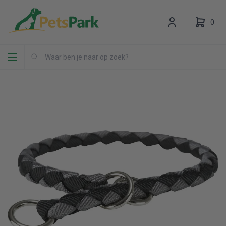
0
Toggle navigation
Uw winkelwagen is leeg.
Vul hem met producten.