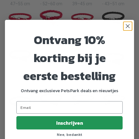
47–55 cm
- 52–60 cm
39–45 cm
- 43–51 cm
Ontvang 10%
Rood - S -
Rood - S -
Rood - S–M
Zwart - L -
25–31 cm
30–36 cm
- 35–41 cm
47–55 cm
korting bij je
eerste bestelling
Zwart - L–
XL - 52–60
Zwart - M -
Zwart - M–L
Zwart - S -
cm
39–45 cm
- 43–51 cm
25–31 cm
Ontvang exclusieve PetsPark deals en nieuwtjes
Zwart - S–
Zwart/Grafiet
Zwart/Grafiet
Inschrijven
Zwart - S -
M - 35–41
- L - 47–55
- S - 30–36
30–36 cm
cm
cm
cm
Nee, bedankt