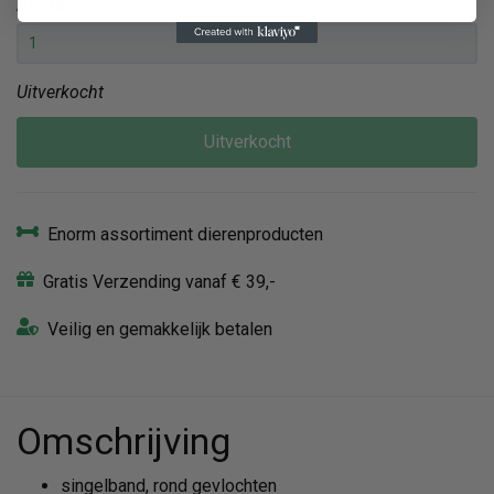
Aantal
Uitverkocht
Uitverkocht
Enorm assortiment dierenproducten
Gratis Verzending vanaf € 39,-
Veilig en gemakkelijk betalen
Omschrijving
singelband, rond gevlochten