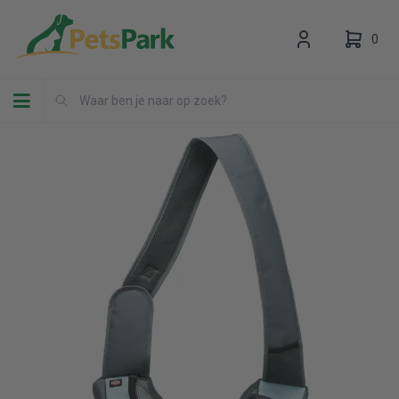
0
Toggle navigation
Uw winkelwagen is leeg.
Vul hem met producten.