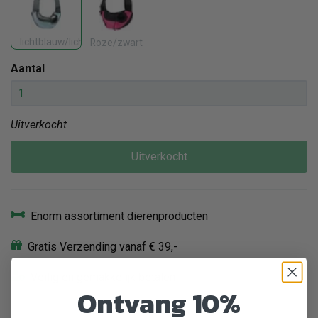
lichtblauw/lichtgrijs
Roze/zwart
Aantal
Uitverkocht
Uitverkocht
Enorm assortiment dierenproducten
Gratis Verzending vanaf € 39,-
Veilig en gemakkelijk betalen
Ontvang 10%