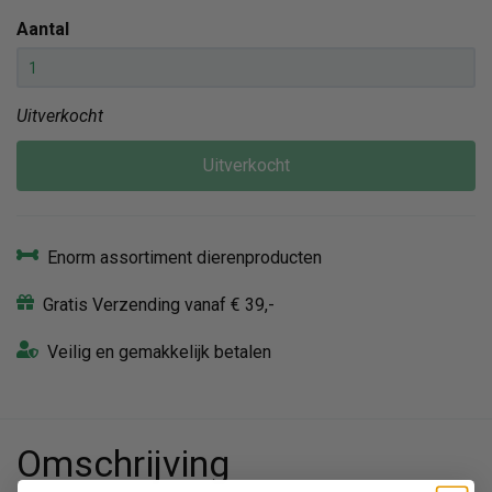
Aantal
Uitverkocht
Uitverkocht
Enorm assortiment dierenproducten
Gratis Verzending vanaf € 39,-
Veilig en gemakkelijk betalen
Omschrijving