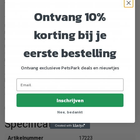
Trixie Hondenriem Be Nordic Verstelbaar Donkerblauw /
Ontvang 10%
Lichtblauw 200 x 0,8 cm De Trixie Hondenriem Be Nordic
Verstelbaar Donkerblauw / Lichtblauw 200 x 0,8 cm is een
rond geweven touw hondenriem, 3-voudig verstelbaar en
korting bij je
met trekker karabijnhaken. U en uw hond zullen er cool
uitzien met deze prachtige riem van Trixie Be Nordic. Deze
riem is gemaakt van rond geweven touw voor een
eerste bestelling
comfortabele en toch lichte grip en is voorzien van
meerdere ringen, die traploos verstelbaar zijn door middel
van knopen. De riem is drievoudig verstelbaar door de clip
Ontvang exclusieve PetsPark deals en nieuwtjes
aan een van de drie ringen te bevestigen. De trigger
karabijnhaken zorgen voor een eenvoudige bevestiging aan
de halsband of het tuigje. Wist u bovendien dat Trixie met
de verkoop van Be Nordic het behoud van de zee helpt
Inschrijven
steunen? Dus als je deze producten bij Trixie koopt, help je
mee aan een duurzame bescherming.
Nee, bedankt
Specificaties
Artikelnummer
17223