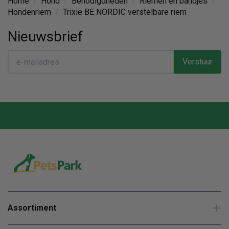
Home
/
Hond
/
Benodigdheden
/
Riemen en bandjes
/
Hondenriem
/
Trixie BE NORDIC verstelbare riem
Nieuwsbrief
Verstuur
Assortiment