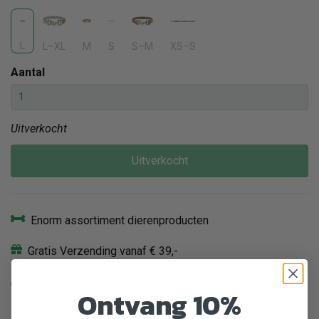
L
L–XL
M
S
S–M
XS–S
Aantal
Uitverkocht
Uitverkocht
Enorm assortiment dierenproducten
Gratis Verzending vanaf € 39,-
Veilig en gemakkelijk betalen
Ontvang 10%