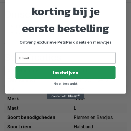
korting bij je
Omschrijving
eerste bestelling
met trekker-snaphaak
gestikt
Ontvang exclusieve PetsPark deals en nieuwtjes
.
Specificaties
Artikelnummer
17540
Inschrijven
EAN nummer
4011905175409
Nee, bedankt
Dier
Hond
Merk
Trixie
Maat
L
Soort benodigdheden
Riemen en Bandjes
Soort riem
Halsband