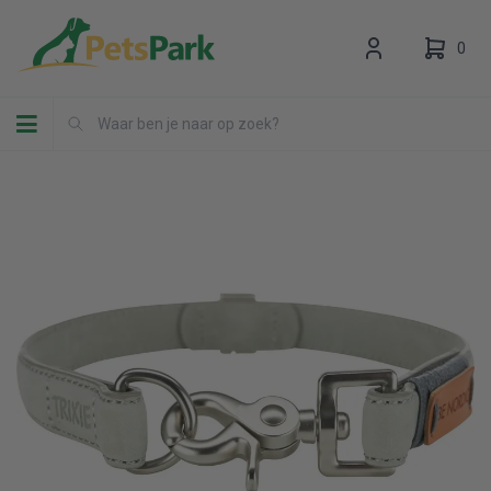
0
Toggle navigation
Uw winkelwagen is leeg.
Vul hem met producten.