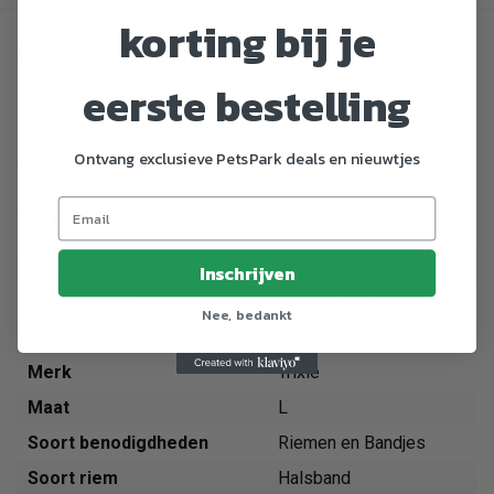
korting bij je
Omschrijving
eerste bestelling
met trekker-snaphaak
gestikt
Ontvang exclusieve PetsPark deals en nieuwtjes
.
Specificaties
Artikelnummer
17541
Inschrijven
EAN nummer
4011905175416
Nee, bedankt
Dier
Hond
Merk
Trixie
Maat
L
Soort benodigdheden
Riemen en Bandjes
Soort riem
Halsband