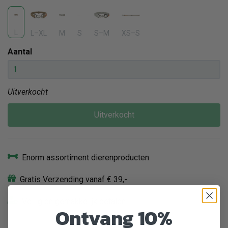
L
L–XL
M
S
S–M
XS–S
Aantal
Uitverkocht
Uitverkocht
Enorm assortiment dierenproducten
Gratis Verzending vanaf € 39,-
Veilig en gemakkelijk betalen
Ontvang 10%