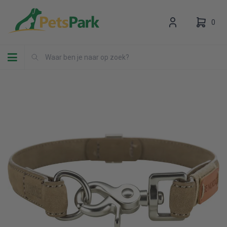
0
Toggle navigation
Uw winkelwagen is leeg.
Vul hem met producten.