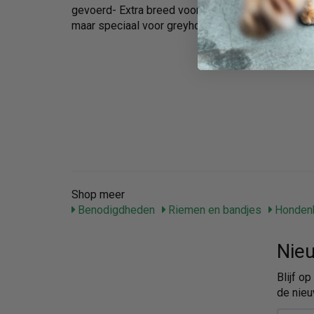
gevoerd- Extra breed voor optimale drukverdeling
maar speciaal voor greyhounds- Met anti-touwfu
Shop meer
Benodigdheden
Riemen en bandjes
Honden
Nieu
Blijf o
de nieu