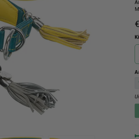
A
M
€
K
A
U