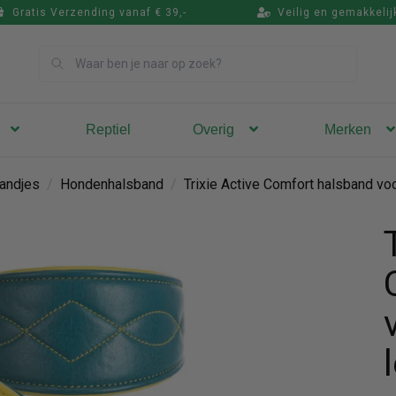
Gratis Verzending vanaf € 39,-
Veilig en gemakkelij
Zoek
Reptiel
Overig
Merken
andjes
/
Hondenhalsband
/
Trixie Active Comfort halsband vo