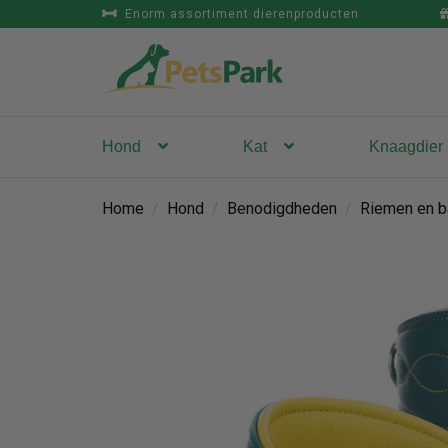
Enorm assortiment dierenproducten
Hond
Kat
Knaagdier
Home
/
Hond
/
Benodigdheden
/
Riemen en b