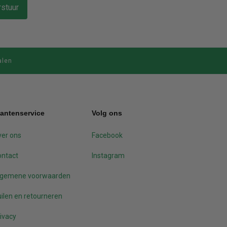
stuur
alen
lantenservice
Volg ons
er ons
Facebook
ontact
Instagram
lgemene voorwaarden
ilen en retourneren
ivacy