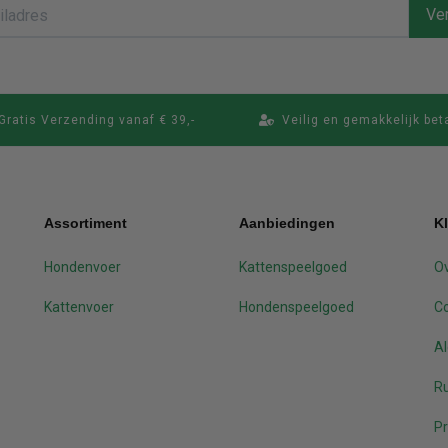
Ver
Gratis Verzending vanaf € 39,-
Veilig en gemakkelijk bet
Assortiment
Aanbiedingen
K
Hondenvoer
Kattenspeelgoed
Ov
Kattenvoer
Hondenspeelgoed
C
A
Ru
Pr