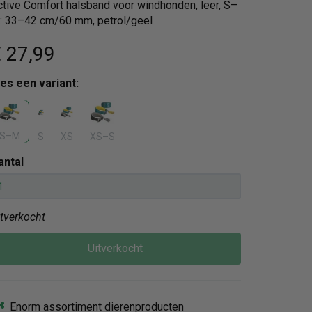
ctive Comfort halsband voor windhonden, leer, S–
: 33–42 cm/60 mm, petrol/geel
 27
,99
ies een variant:
S–M
S
XS
XS–S
antal
itverkocht
Uitverkocht
Enorm assortiment dierenproducten