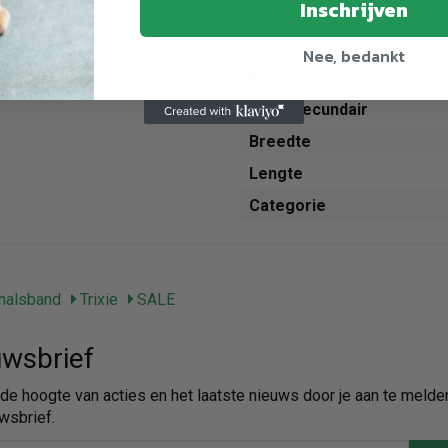
Inschrijven
Soort riem
- Geschikt voor alle honden,
nctieAfmetingen: 33-42 x 6 cm
Materiaal
Nee, bedankt
Kleur primair
Kleur secundair
Breedte
Lengte
Categorie
halsband
Trixie
SALE
wsbrief
p de hoogte van acties en het laatste nieuws door je aan te melde
wsbrief.