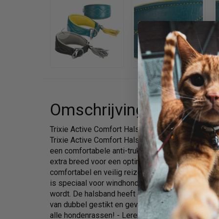
Omschrijving
Trixie Active Comfort Halsband Voor Windhonden
Trixie Active Comfort Halsband Voor Windhonden 
een comfortabele anti-truk halsband speciaal on
extra breed voor een optimale drukverdeling. Elke 
comfortabel en veilig reizen met deze mooie hals
is speciaal voor windhonden en extra breed, zoda
wordt. De halsband heeft een anti-touwfunctie. D
van dubbel gestikt en gevoerd leer, is hij uiterst
alle hondenrassen! - Leren halsband- Dubbel om