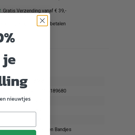
Gratis Verzending vanaf € 39,-
Veilig en gemakkelijk betalen
0%
 je
lling
18968
4011905189680
en nieuwtjes
Hond
Trixie
S–M
Riemen en Bandjes