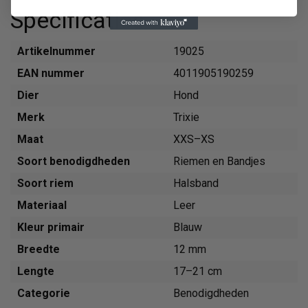
Specificaties
Artikelnummer
19025
EAN nummer
4011905190259
Dier
Hond
Merk
Trixie
Maat
XXS–XS
Soort benodigdheden
Riemen en Bandjes
Soort riem
Halsband
Materiaal
Leer
Kleur primair
Blauw
Breedte
12 mm
Lengte
17–21 cm
Categorie
Benodigdheden