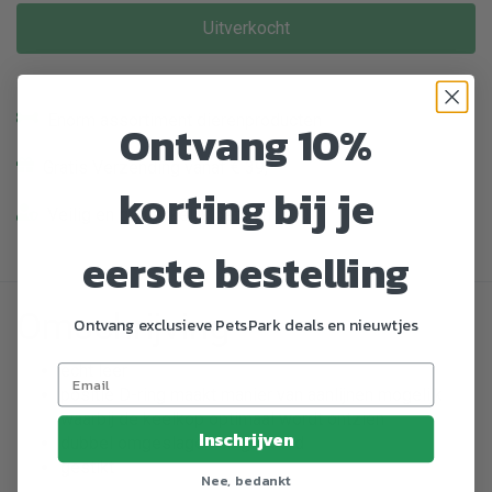
Uitverkocht
Enorm assortiment dierenproducten
Ontvang 10%
Gratis Verzending vanaf € 39,-
korting bij je
Veilig en gemakkelijk betalen
eerste bestelling
Omschrijving
Ontvang exclusieve PetsPark deals en nieuwtjes
echt leer
positie D-ring maakt manier van aanlijnen mogelijk
waarbij de keelkop optimaal wordt ontzien
Inschrijven
dubbel omgeslagen en gevoerd
gestikt
Nee, bedankt