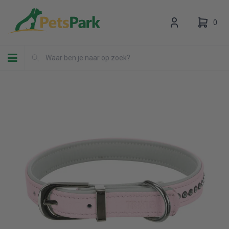
0
Toggle navigation
Uw winkelwagen is leeg.
Vul hem met producten.