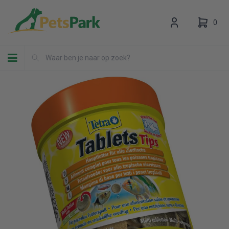
0
Toggle navigation
Uw winkelwagen is leeg.
Vul hem met producten.