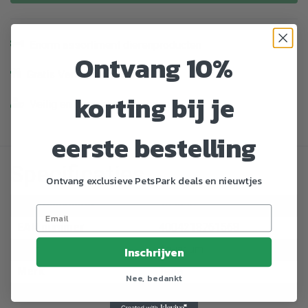
Enorm assortiment dierenproducten
Ontvang 10%
Gratis Verzending vanaf € 39,-
korting bij je
Veilig en gemakkelijk betalen
eerste bestelling
Specificaties
Ontvang exclusieve PetsPark deals en nieuwtjes
Artikelnummer
765950
EAN nummer
4004218761568
Dier
Aquarium
Inschrijven
Merk
Tetra
Nee, bedankt
Categorie
Voer