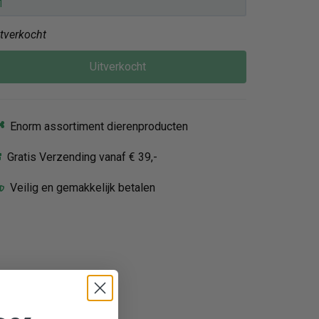
itverkocht
Uitverkocht
Enorm assortiment dierenproducten
Gratis Verzending vanaf € 39,-
Veilig en gemakkelijk betalen