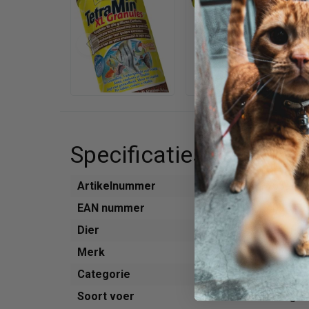
Specificaties
Artikelnummer
765949
EAN nummer
400421
Dier
Aquariu
Merk
Tetra
Categorie
Voer
Soort voer
Droogvo