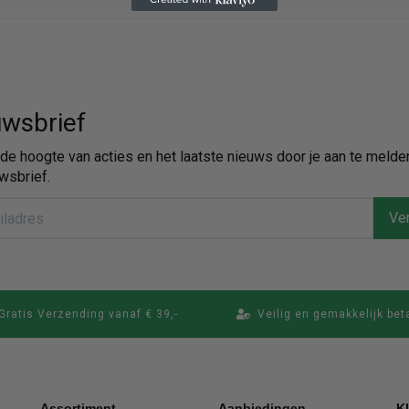
wsbrief
p de hoogte van acties en het laatste nieuws door je aan te melde
wsbrief.
Ver
Gratis Verzending vanaf € 39,-
Veilig en gemakkelijk bet
Assortiment
Aanbiedingen
K