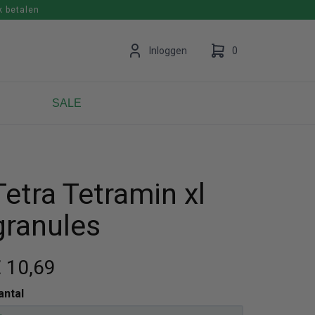
k betalen
en
Inloggen
0
SALE
Uw winkelwagen is leeg.
Vul hem met producten.
Tetra Tetramin xl
granules
 10
,69
antal