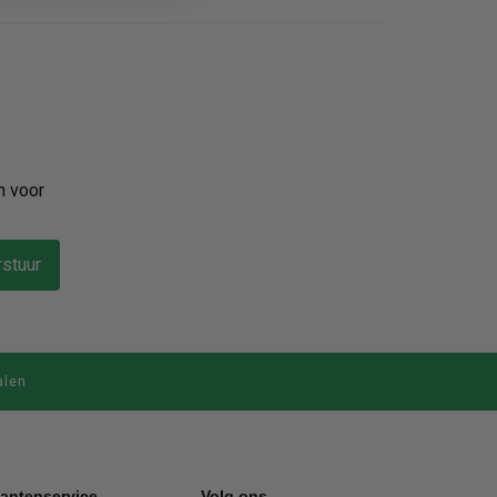
n voor
stuur
alen
lantenservice
Volg ons