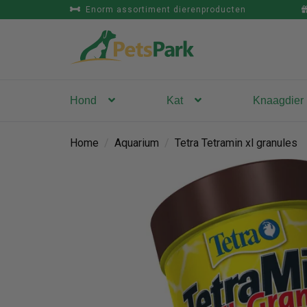
Enorm assortiment dierenproducten
Hond
Kat
Knaagdier
Home
/
Aquarium
/
Tetra Tetramin xl granules