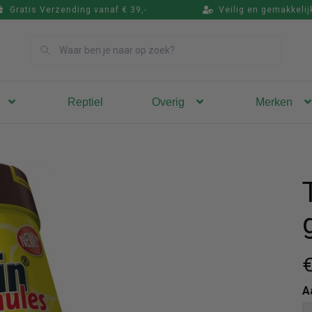
Gratis Verzending vanaf € 39,-
Veilig en gemakkelij
Zoek
Reptiel
Overig
Merken
€
A