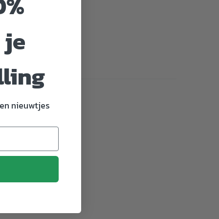
0%
 je
lling
en nieuwtjes