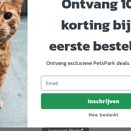
Ontvang 1
korting bij
eerste beste
Ontvang exclusieve PetsPark deals 
8189614
m
Inschrijven
Nee, bedankt
er