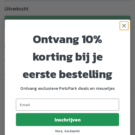
Uitverkocht
Uitverkocht
Ontvang 10%
Enorm assortiment dierenproducten
korting bij je
Gratis Verzending vanaf € 39,-
eerste bestelling
Veilig en gemakkelijk betalen
Ontvang exclusieve PetsPark deals en nieuwtjes
Specificaties
Artikelnummer
765886
Inschrijven
EAN nummer
4004218723542
Nee, bedankt