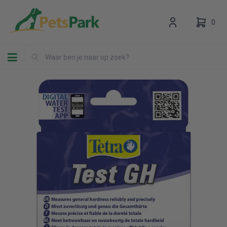
0
Toggle navigation
Uw winkelwagen is leeg.
Vul hem met producten.