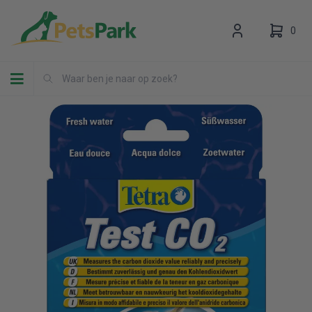
0
Toggle navigation
Uw winkelwagen is leeg.
Vul hem met producten.