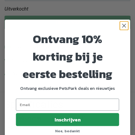
Uitverkocht
Uitverkocht
Ontvang 10%
Enorm assortiment dierenproducten
korting bij je
Gratis Verzending vanaf € 39,-
eerste bestelling
Veilig en gemakkelijk betalen
Ontvang exclusieve PetsPark deals en nieuwtjes
Specificaties
Artikelnummer
765880
Inschrijven
EAN nummer
4004218734258
Nee, bedankt