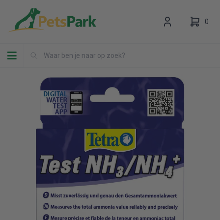
0
Toggle navigation
Uw winkelwagen is leeg.
Vul hem met producten.