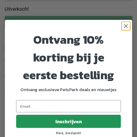
Uitverkocht
Uitverkocht
Ontvang 10%
Enorm assortiment dierenproducten
korting bij je
Gratis Verzending vanaf € 39,-
eerste bestelling
Veilig en gemakkelijk betalen
Ontvang exclusieve PetsPark deals en nieuwtjes
Specificaties
Artikelnummer
765878
Inschrijven
EAN nummer
4004218735026
Nee, bedankt