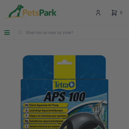
0
Toggle navigation
Uw winkelwagen is leeg.
Vul hem met producten.