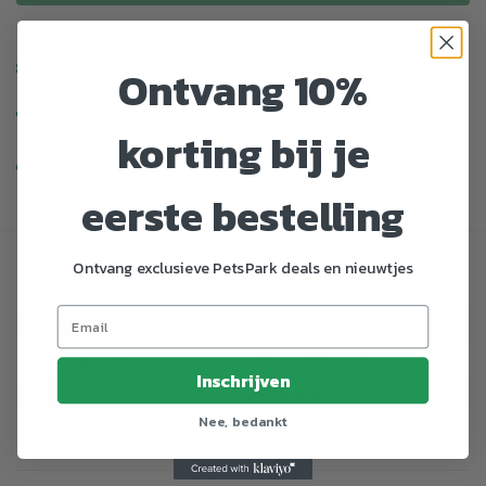
Ontvang 10%
Enorm assortiment dierenproducten
Gratis Verzending vanaf € 39,-
korting bij je
Veilig en gemakkelijk betalen
eerste bestelling
Specificaties
Ontvang exclusieve PetsPark deals en nieuwtjes
Artikelnummer
765766
EAN nummer
4004218143142
Inschrijven
Dier
Aquarium
Nee, bedankt
Merk
Tetra