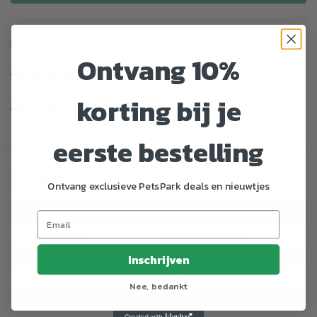
Enorm assortiment dierenproducten
Ontvang 10%
Gratis Verzending vanaf € 39,-
korting bij je
Veilig en gemakkelijk betalen
eerste bestelling
Specificaties
Ontvang exclusieve PetsPark deals en nieuwtjes
Artikelnummer
765923
EAN nummer
4004218189652
Dier
Aquarium
Inschrijven
Merk
Tetra
Nee, bedankt
Categorie
Voer