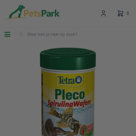
0
Toggle navigation
Uw winkelwagen is leeg.
Vul hem met producten.