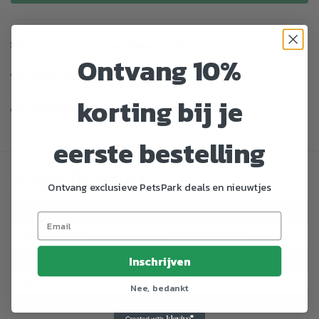
Enorm assortiment dierenproducten
Ontvang 10%
Gratis Verzending vanaf € 39,-
korting bij je
Veilig en gemakkelijk betalen
eerste bestelling
Specificaties
Ontvang exclusieve PetsPark deals en nieuwtjes
Artikelnummer
763375
EAN nummer
4004218270565
Dier
Aquarium
Inschrijven
Merk
Tetra
Nee, bedankt
Lengte
36 cm