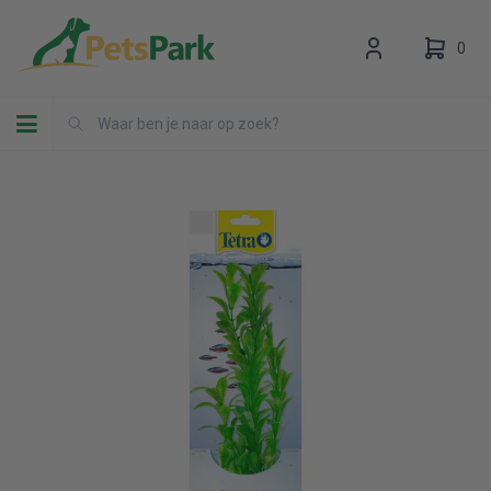
0
Toggle navigation
Uw winkelwagen is leeg.
Vul hem met producten.