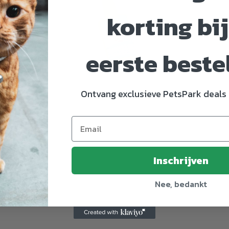
korting bij
eerste beste
Ontvang exclusieve PetsPark deals 
8243545
Inschrijven
m
Nee, bedankt