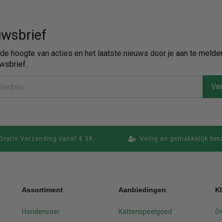
wsbrief
p de hoogte van acties en het laatste nieuws door je aan te melde
wsbrief.
Ver
Gratis Verzending vanaf € 39,-
Veilig en gemakkelijk bet
Assortiment
Aanbiedingen
K
Hondenvoer
Kattenspeelgoed
Ov