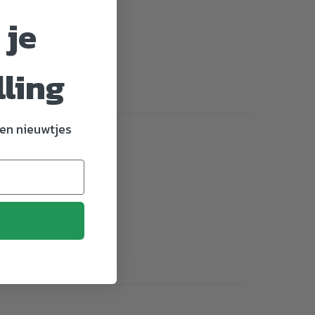
 je
lling
en nieuwtjes