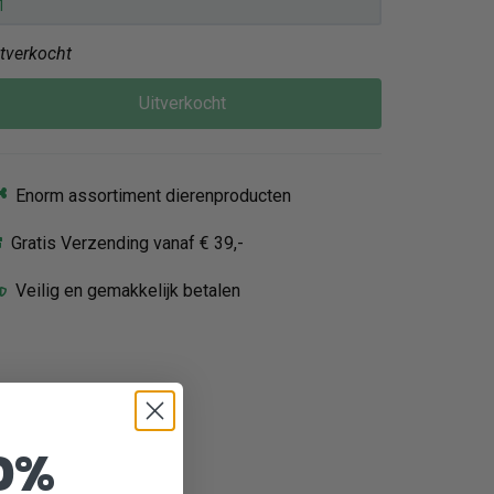
itverkocht
Uitverkocht
Enorm assortiment dierenproducten
Gratis Verzending vanaf € 39,-
Veilig en gemakkelijk betalen
0%