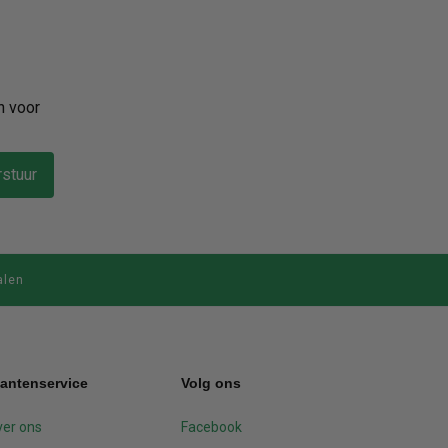
n voor
stuur
alen
lantenservice
Volg ons
er ons
Facebook