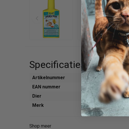
Specificaties
Artikelnummer
765975
EAN nummer
400421
Dier
Aquariu
Merk
Tetra
Shop meer