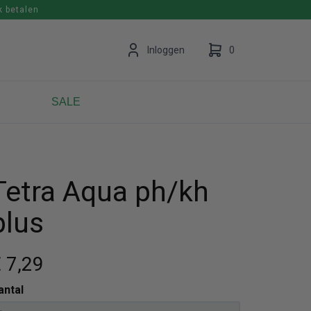
k betalen
en
Inloggen
0
SALE
Uw winkelwagen is leeg.
Vul hem met producten.
Tetra Aqua ph/kh
plus
 7
,29
antal