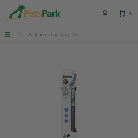
0
Toggle navigation
Uw winkelwagen is leeg.
Vul hem met producten.