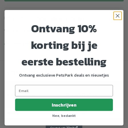
Enorm assortiment dierenproducten
Ontvang 10%
Gratis Verzending vanaf € 39,-
korting bij je
Veilig en gemakkelijk betalen
eerste bestelling
Specificaties
Ontvang exclusieve PetsPark deals en nieuwtjes
Artikelnummer
772538
EAN nummer
8715897313127
Dier
Aquarium
Inschrijven
Merk
SuperFish
Nee, bedankt
Lengte
35 cm