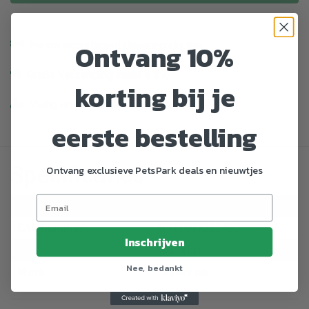
Ontvang 10%
Enorm assortiment dierenproducten
Gratis Verzending vanaf € 39,-
korting bij je
Veilig en gemakkelijk betalen
eerste bestelling
Specificaties
Ontvang exclusieve PetsPark deals en nieuwtjes
Artikelnummer
765476
EAN nummer
8715897222450
Inschrijven
Dier
Aquarium
Nee, bedankt
Merk
SuperFish