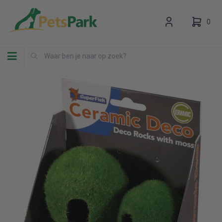
0
Toggle navigation
Uw winkelwagen is leeg.
Vul hem met producten.