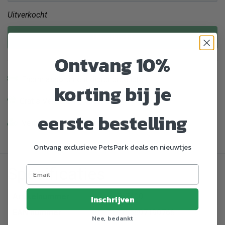
Uitverkocht
Uitverkocht
Ontvang 10%
Enorm assortiment dierenproducten
korting bij je
Gratis Verzending vanaf € 39,-
eerste bestelling
Veilig en gemakkelijk betalen
Ontvang exclusieve PetsPark deals en nieuwtjes
Specificaties
Artikelnummer
767400
Inschrijven
EAN nummer
8715897190766
Nee, bedankt