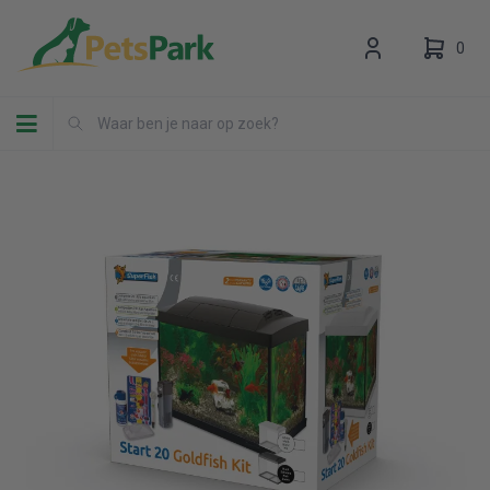
0
Toggle navigation
Uw winkelwagen is leeg.
Vul hem met producten.