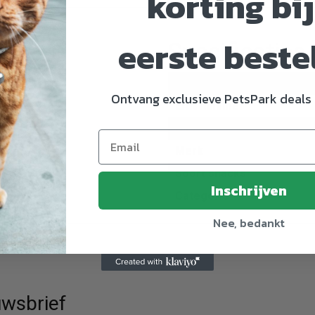
korting bij
eerste beste
Specificaties
Artikelnummer
Ontvang exclusieve PetsPark deals 
EAN nummer
Dier
Merk
Soort snacks
Inschrijven
Categorie
Nee, bedankt
wsbrief