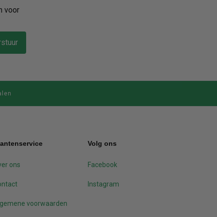
n voor
stuur
alen
lantenservice
Volg ons
er ons
Facebook
ontact
Instagram
lgemene voorwaarden