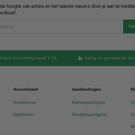
p de hoogte van acties en het laatste nieuws door je aan te melde
wsbrief.
Ver
Gratis Verzending vanaf € 39,-
Veilig en gemakkelijk bet
Assortiment
Aanbiedingen
K
Hondenvoer
Kattenspeelgoed
Ov
Kattenvoer
Hondenspeelgoed
C
A