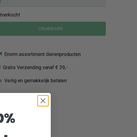
itverkocht
Uitverkocht
Enorm assortiment dierenproducten
Gratis Verzending vanaf € 39,-
Veilig en gemakkelijk betalen
0%