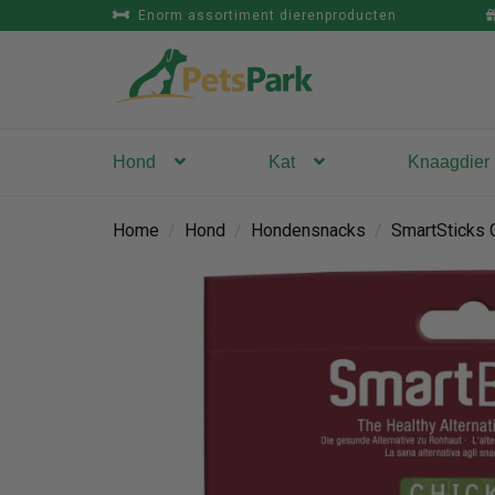
Enorm assortiment dierenproducten
Hond
Kat
Knaagdier
Home
/
Hond
/
Hondensnacks
/
SmartSticks 