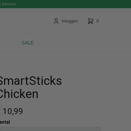
k betalen
en
Inloggen
0
SALE
Uw winkelwagen is leeg.
Vul hem met producten.
SmartSticks
Chicken
 10
,99
antal