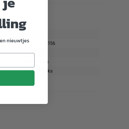
 je
lling
768309
en nieuwtjes
810833027156
Hond
SmartSticks
Dental snacks
Snacks