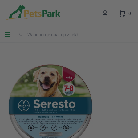
0
Toggle navigation
Uw winkelwagen is leeg.
Vul hem met producten.