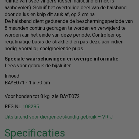
ruimte van twee vingers tussen halsband en nek is
aanbevolen). Schuif het overtollige deel van de halsband
door de lus en knip dit stuk af, op 2 cm na.
De halsband dient gedurende de beschermingsperiode van
8 maanden continu gedragen te worden en verwijderd te
worden aan het einde van deze periode. Controleer op
regelmatige basis de strakheid en pas deze aan indien
nodig, vooral bij snelgroeiende pups.
Speciale waarschuwingen en overige informatie
Lees vóór gebruik de bijsluiter.
Inhoud
BAYE071 - 1 x 70 cm
Voor honden tot 8 kg: zie BAYE072.
REG NL
108285
Uitsluitend voor diergeneeskundig gebruik – VRIJ
Specificaties