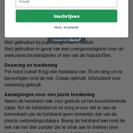
sanguineus
en verlaagt zo het risico op babesiose en
ehrlichiose bij honden gedurende 7 maanden.
Inschrijven
Verlaging van het risico op infectie met
Leishmania
infantum
via overdracht door zandvliegjes tot 8 maanden.
Nee, bedankt
Contra-indicaties
Niet gebruiken bij pups jonger dan 7 weken.
Niet gebruiken in geval van een overgevoeligheid voor de
werkzame bestanddelen of één van de hulpstoffen.
Dosering en toediening
Per hond (vanaf 8 kg) één halsband van 70 cm lang om te
bevestigen rond de nek. Cutaan gebruik. Uitsluitend voor
uitwendig gebruik.
Aanwijzingen voor een juiste toediening
Neem de halsband vlak voor gebruik uit het beschermende
zakje. Rol de halsband uit en zorg ervoor dat er aan de
binnenkant van de halsband geen restanten zijn van de
plastic verbindingsstukjes. Breng de halsband aan rond de
nek van het dier zonder die te strak aan te trekken (een