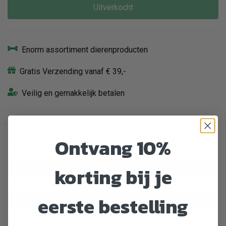
Uitverkocht
Enorm assortiment dierenproducten
Gratis Verzending vanaf € 39,-
Veilig en gemakkelijk betalen
Ontvang 10%
Specificaties
Artikelnummer
531084
korting bij je
EAN nummer
4047459009648
eerste bestelling
Dier
Hond
Merk
Herrmanns