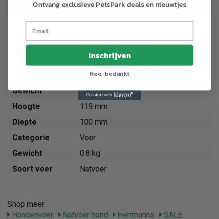
Ontvang exclusieve PetsPark deals en nieuwtjes
Breedte
100 mm
biologische appel
50% biologische geit (spiervlees
hart en long) 50% biologische gierst
Ingredienten
biologische bieten
Inschrijven
biologische pompoen
Nee, bedankt
biologische zwart komijn.
Gewicht
800 g
Hoogte
119 mm
Diepte
100 mm
Categorie
Voer
Gewicht
0.8 kg
Soort voer
Natvoer
Shop meer
Hondenvoer
Natvoer hond
Herrmanns
SALE