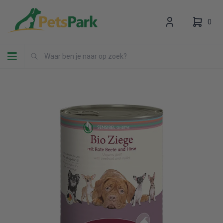
0
Toggle navigation
Uw winkelwagen is leeg.
Vul hem met producten.