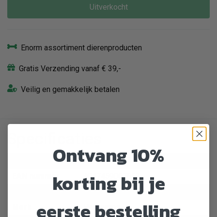
Uitverkocht
Enorm assortiment dierenproducten
Gratis Verzending vanaf € 39,-
Veilig en gemakkelijk betalen
Specificaties
Ontvang 10%
Artikelnummer
531365
korting bij je
EAN nummer
4047459007651
Dier
Kat
eerste bestelling
Merk
Herrmanns