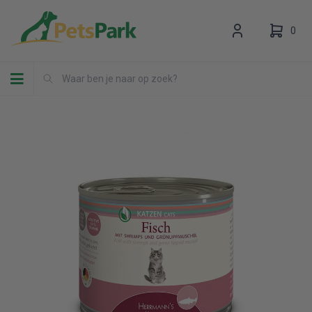
0
Toggle navigation
Uw winkelwagen is leeg.
Vul hem met producten.