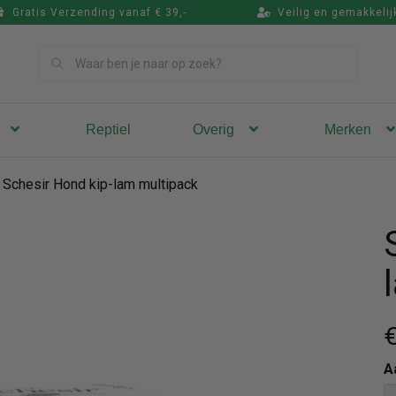
Gratis Verzending vanaf € 39,-
Veilig en gemakkelij
Zoek
Reptiel
Overig
Merken
Schesir Hond kip-lam multipack
€
A