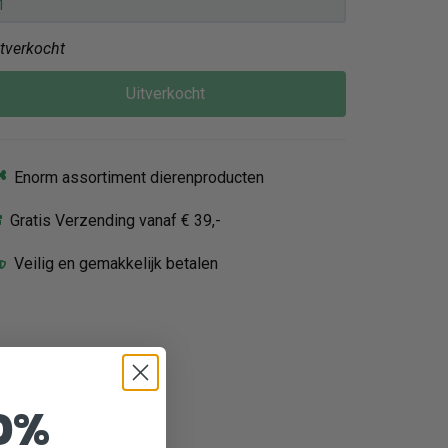
itverkocht
Uitverkocht
Enorm assortiment dierenproducten
Gratis Verzending vanaf € 39,-
Veilig en gemakkelijk betalen
0%