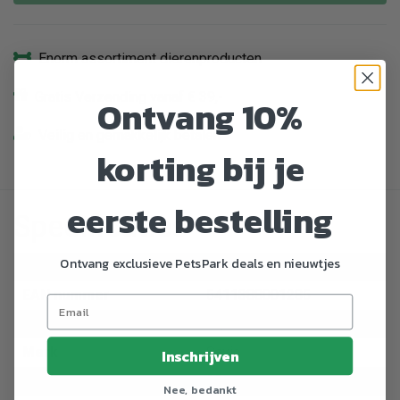
Enorm assortiment dierenproducten
Gratis Verzending vanaf € 39,-
Ontvang 10%
Veilig en gemakkelijk betalen
korting bij je
eerste bestelling
Specificaties
Ontvang exclusieve PetsPark deals en nieuwtjes
Artikelnummer
767652
EAN nummer
5411388001285
Dier
Aquarium
Merk
Savic
Inschrijven
Lengte
20 cm
Nee, bedankt