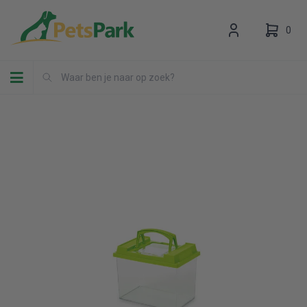
0
Toggle navigation
Uw winkelwagen is leeg.
Vul hem met producten.