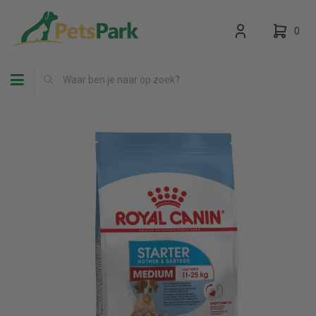
0
Toggle navigation
Uw winkelwagen is leeg.
Vul hem met producten.