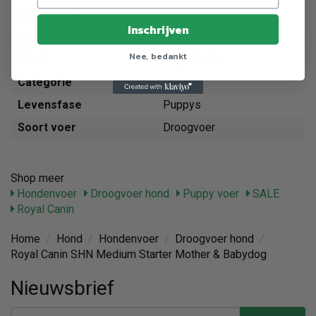
EAN nummer
3182550778725
Inschrijven
Dier
Hond
Nee, bedankt
Merk
Royal Canin
Categorie
Voer
Levensfase
Puppys
Soort voer
Droogvoer
Shop meer
Hondenvoer
Droogvoer hond
Puppy voer
SALE
Royal Canin
Home
/
Hond
/
Hondenvoer
/
Droogvoer hond
/
Royal Canin SHN Medium Starter Mother & Babydog
Nieuwsbrief