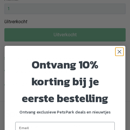
Uitverkocht
Uitverkocht
Ontvang 10%
Enorm assortiment dierenproducten
Gratis Verzending vanaf € 39,-
korting bij je
Veilig en gemakkelijk betalen
eerste bestelling
Specificaties
Ontvang exclusieve PetsPark deals en nieuwtjes
Artikelnummer
767771