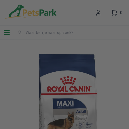
0
Toggle navigation
Uw winkelwagen is leeg.
Vul hem met producten.