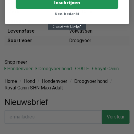
Inschrijven
Dier
Hond
Merk
Royal Canin
Nee, bedankt
Categorie
Voer
Levensfase
Volwassen
Soort voer
Droogvoer
Shop meer
Hondenvoer
Droogvoer hond
SALE
Royal Canin
Home
/
Hond
/
Hondenvoer
/
Droogvoer hond
/
Royal Canin SHN Maxi Adult
Nieuwsbrief
Verstuur