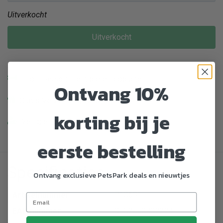
Uitverkocht
Uitverkocht
Enorm assortiment dierenproducten
Ontvang 10%
Gratis Verzending vanaf € 39,-
korting bij je
Veilig en gemakkelijk betalen
eerste bestelling
Specificaties
Ontvang exclusieve PetsPark deals en nieuwtjes
Artikelnummer
710691
EAN nummer
3182550402224