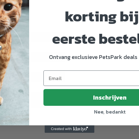
korting bij
eerste beste
5296235
Ontvang exclusieve PetsPark deals 
en
Inschrijven
n
Nee, bedankt