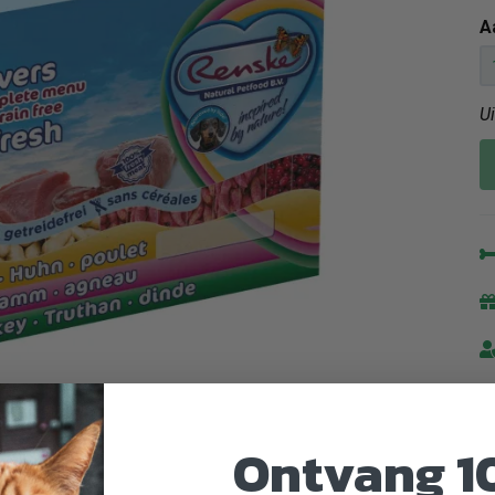
A
U
Ontvang 1