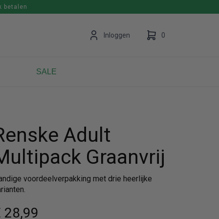
k betalen
en
Inloggen
0
SALE
Uw winkelwagen is leeg.
Vul hem met producten.
Renske Adult
Multipack Graanvrij
andige voordeelverpakking met drie heerlijke
rianten.
 28
,99