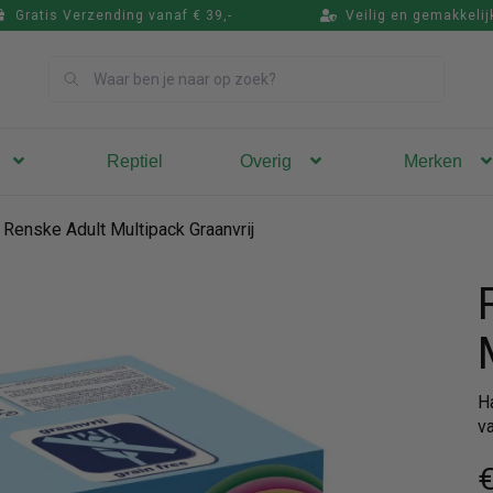
Gratis Verzending vanaf € 39,-
Veilig en gemakkelij
Zoek
Reptiel
Overig
Merken
Renske Adult Multipack Graanvrij
H
va
€