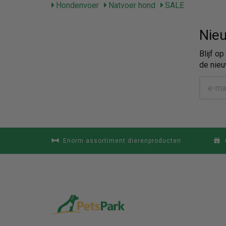
Hondenvoer
Natvoer hond
SALE
Nieu
Blijf o
de nieu
Enorm assortiment dierenproducten