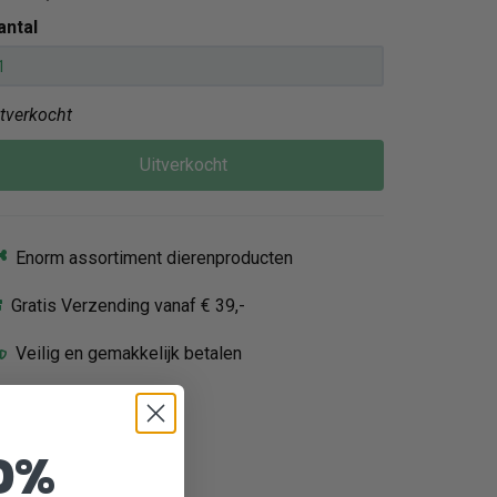
antal
itverkocht
Uitverkocht
Enorm assortiment dierenproducten
Gratis Verzending vanaf € 39,-
Veilig en gemakkelijk betalen
0%