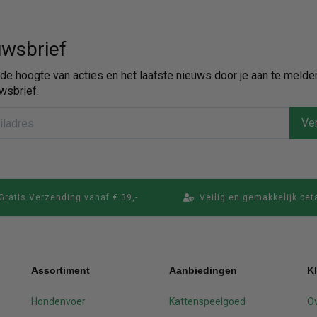
wsbrief
p de hoogte van acties en het laatste nieuws door je aan te melde
wsbrief.
Ver
Gratis Verzending vanaf € 39,-
Veilig en gemakkelijk bet
Assortiment
Aanbiedingen
K
Hondenvoer
Kattenspeelgoed
Ov