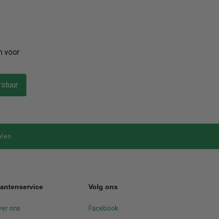
n voor
stuur
alen
lantenservice
Volg ons
er ons
Facebook