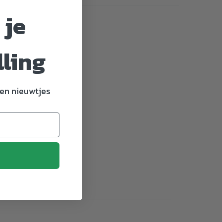
 je
lling
en nieuwtjes