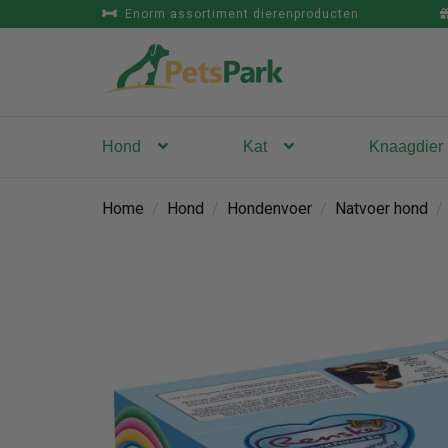
Enorm assortiment dierenproducten
Hond
Kat
Knaagdier
Home
/
Hond
/
Hondenvoer
/
Natvoer hond
/