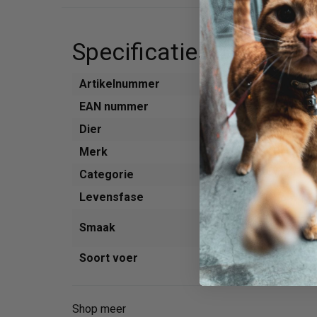
Specificaties
Artikelnummer
763170
EAN nummer
871718
Dier
Hond
Merk
Renske
Categorie
Voer
Levensfase
Volwass
Kip
Smaak
Pompoe
Soort voer
Natvoer
Shop meer