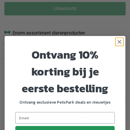
Uitverkocht
Enorm assortiment dierenproducten
Gratis Verzending vanaf € 39,-
Ontvang 10%
Veilig en gemakkelijk betalen
korting bij je
eerste bestelling
Specificaties
Artikelnummer
764468
Ontvang exclusieve PetsPark deals en nieuwtjes
EAN nummer
8718182710229
Dier
Hond
Merk
PUUR Natuur