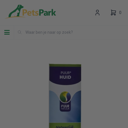
0
Toggle navigation
Uw winkelwagen is leeg.
Vul hem met producten.