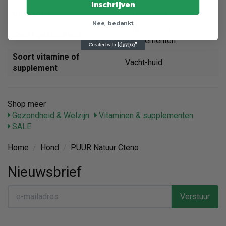
Inschrijven
Categorie
Gezondheid
Nee, bedankt
Vitaminen en
Soort gezondheid
supplementen
Soort vitamine of
Vacht-huid
supplement
Shop meer
Gezondheid & Welzijn
Vitaminen & supplementen
SALE
Home
/
Hond
/
PUUR Natuur Cteno
Nieuwsbrief
Verstuur