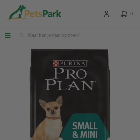
0
Toggle navigation
Uw winkelwagen is leeg.
Vul hem met producten.