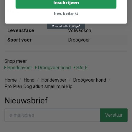
Inschrijven
Dier
Hond
Merk
Pro Plan
Nee, bedankt
Categorie
Voer
Levensfase
Volwassen
Soort voer
Droogvoer
Shop meer
Hondenvoer
Droogvoer hond
SALE
Home
/
Hond
/
Hondenvoer
/
Droogvoer hond
/
Pro Plan Dog adult small mini kip
Nieuwsbrief
Verstuur