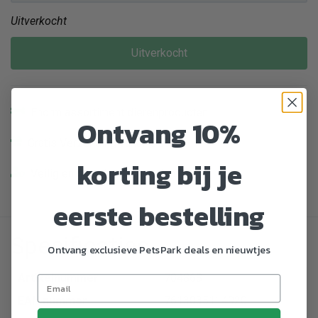
Uitverkocht
Uitverkocht
Enorm assortiment dierenproducten
Ontvang 10%
Gratis Verzending vanaf € 39,-
korting bij je
Veilig en gemakkelijk betalen
eerste bestelling
Specificaties
Ontvang exclusieve PetsPark deals en nieuwtjes
Artikelnummer
704868
EAN nummer
7613035114920