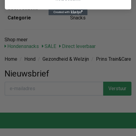
Soort snacks
Training
Categorie
Snacks
Shop meer
Hondensnacks
SALE
Direct leverbaar
Home
/
Hond
/
Gezondheid & Welzijn
/
Prins Train&Care
Nieuwsbrief
Verstuur