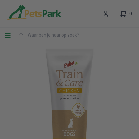
0
Toggle navigation
Uw winkelwagen is leeg.
Vul hem met producten.