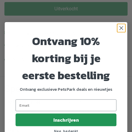
Uitverkocht
Enorm assortiment dierenproducten
Ontvang 10%
Gratis Verzending vanaf € 39,-
korting bij je
Veilig en gemakkelijk betalen
eerste bestelling
Specificaties
Ontvang exclusieve PetsPark deals en nieuwtjes
Artikelnummer
771520
EAN nummer
8713595302160
Inschrijven
Dier
Hond
Merk
Prins
Nee, bedankt