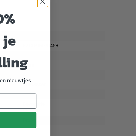
0%
 je
707103
8713595070458
lling
Hond
Prins
Voer
en nieuwtjes
Volwassen
7.5 kg
Gevogelte
Vlees
Droogvoer