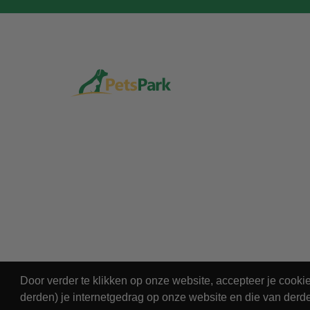
Door verder te klikken op onze website, accepteer je cook
derden) je internetgedrag op onze website en die van derde
© 2026 - PetsPark.nl.