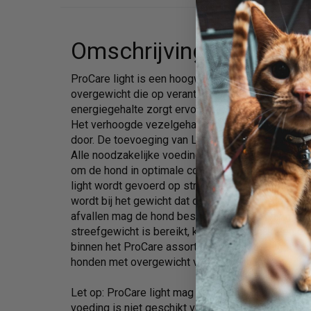
Omschrijving
ProCare light is een hoogwaardige voeding gesc
overgewicht die op verantwoorde wijze moeten afv
energiegehalte zorgt ervoor dat uw hond weer o
Het verhoogde vezelgehalte vermindert het hong
door. De toevoeging van L-carnitine zorgt voor ee
Alle noodzakelijke voedingselementen zijn in de
om de hond in optimale conditie te houden tijden
light wordt gevoerd op streefgewicht, dit is de d
wordt bij het gewicht dat de hond moet bereiken.
afvallen mag de hond beslist geen bijvoeding kri
streefgewicht is bereikt, kunt u overschakelen o
binnen het ProCare assortiment. ProCare light is
honden met overgewicht vanaf 18 maanden.
Let op: ProCare light mag niet langer dan 6 maa
voeding is niet geschikt voor drachtige teven.