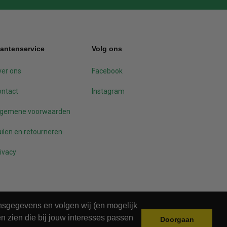
lantenservice
Volg ons
er ons
Facebook
ontact
Instagram
lgemene voorwaarden
ilen en retourneren
ivacy
onsgegevens en volgen wij (en mogelijk
n zien die bij jouw interesses passen
Doorgaan