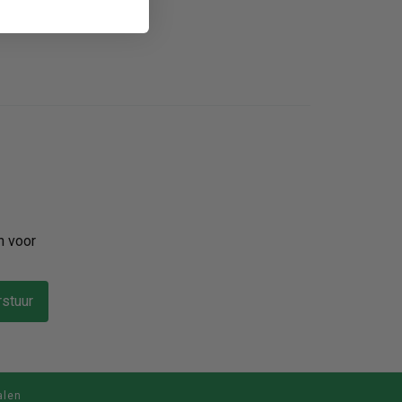
n voor
stuur
alen