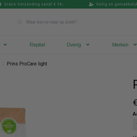
Gratis Verzending vanaf € 39,-
Veilig en gemakkelij
Zoek
Reptiel
Overig
Merken
/
Prins ProCare light
€
A