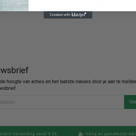
wsbrief
p de hoogte van acties en het laatste nieuws door je aan te melde
wsbrief.
Ver
Gratis Verzending vanaf € 39,-
Veilig en gemakkelijk bet