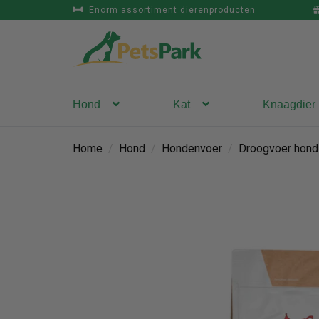
Enorm assortiment dierenproducten
Hond
Kat
Knaagdier
Home
/
Hond
/
Hondenvoer
/
Droogvoer hond