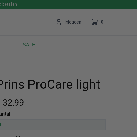
k betalen
en
Inloggen
0
SALE
Uw winkelwagen is leeg.
Vul hem met producten.
Prins ProCare light
 32
,99
antal