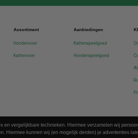
Assortiment
Aanbiedingen
K
Hondenvoer
Kattenspeelgoed
Ov
Kattenvoer
Hondenspeelgoed
C
A
Ru
Pr
ies en vergelijkbare technieken. Hiermee verzamelen wij perso
n. Hiermee kunnen wij (en mogelijk derden) je advertenties late