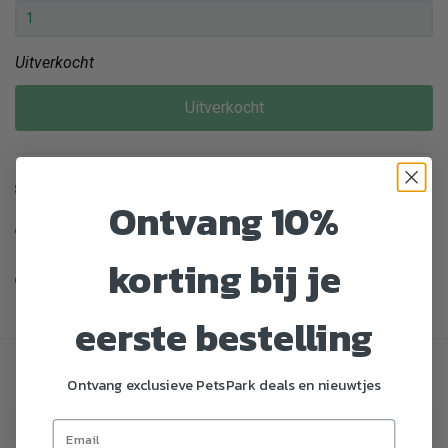
Uitverkocht
Uitverkocht
Enorm assortiment dierenproducten
Ontvang 10%
Gratis Verzending vanaf € 39,-
korting bij je
Veilig en gemakkelijk betalen
eerste bestelling
Specificaties
Ontvang exclusieve PetsPark deals en nieuwtjes
Artikelnummer
767028