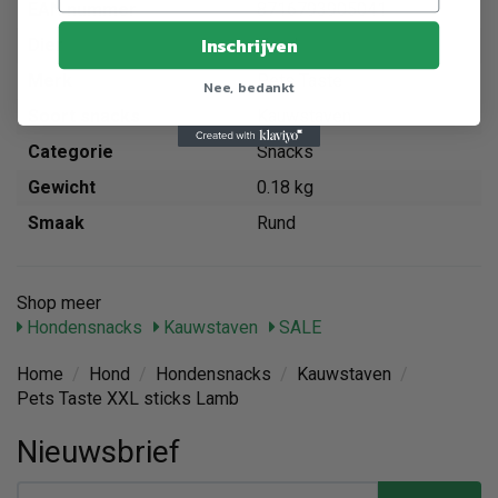
EAN nummer
8716793905041
Inschrijven
Dier
Hond
Merk
Pets Taste
Nee, bedankt
Soort snacks
Kauwstaven
Categorie
Snacks
Gewicht
0.18 kg
Smaak
Rund
Shop meer
Hondensnacks
Kauwstaven
SALE
Home
/
Hond
/
Hondensnacks
/
Kauwstaven
/
Pets Taste XXL sticks Lamb
Nieuwsbrief