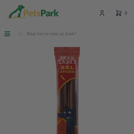
0
Toggle navigation
Uw winkelwagen is leeg.
Vul hem met producten.