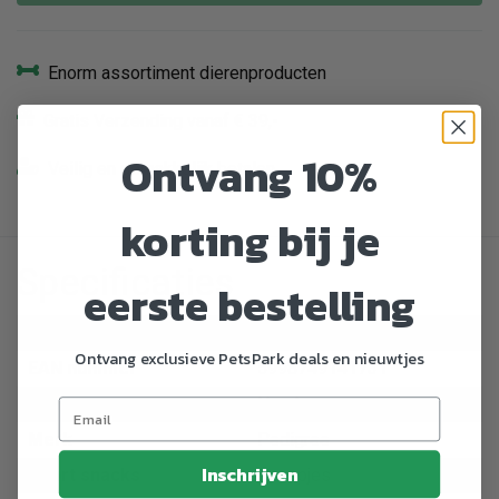
Enorm assortiment dierenproducten
Gratis Verzending vanaf € 39,-
Ontvang 10%
Veilig en gemakkelijk betalen
korting bij je
Specificaties
eerste bestelling
Artikelnummer
773012
Ontvang exclusieve PetsPark deals en nieuwtjes
EAN nummer
5998749141731
Dier
Hond
Merk
Pedigree
Inschrijven
Soort snacks
Snoepjes