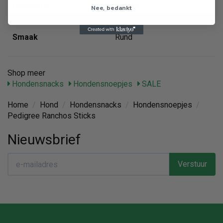
Categorie
Snacks
Nee, bedankt
Gewicht
0.06 kg
Smaak
Rund
Shop meer
Hondensnacks
Hondensnoepjes
SALE
Home
/
Hond
/
Hondensnacks
/
Hondensnoepjes
/
Pedigree Ranchos Sticks
Nieuwsbrief
Verstuur