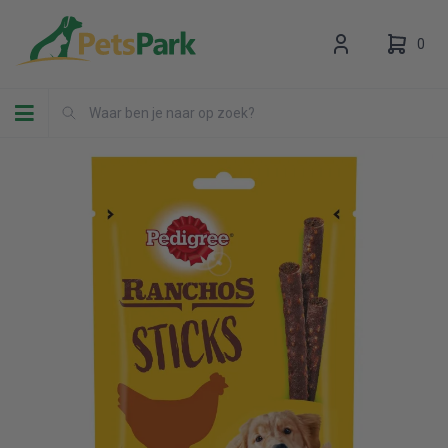
0
Toggle navigation
Uw winkelwagen is leeg.
Vul hem met producten.