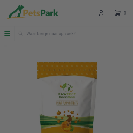
0
Toggle navigation
Uw winkelwagen is leeg.
Vul hem met producten.