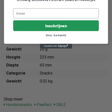
Merk
Pawfect
Breedte
160 mm
Stuks in
5 aantal
Inschrijven
verpakking
Nee, bedankt
100% natuurlijke hondensnoepjes
Ingredienten
bereid van VERSE pompoen.
Gewicht
20 g
Hoogte
225 mm
Diepte
65 mm
Categorie
Snacks
Gewicht
0.02 kg
Shop meer
Hondensnacks
Pawfect
SALE