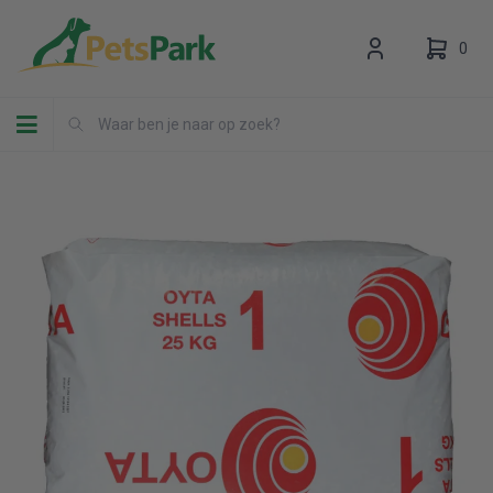
0
Toggle navigation
Uw winkelwagen is leeg.
Vul hem met producten.