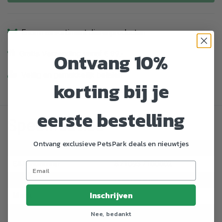
Enorm assortiment dierenproducten
Ontvang 10%
Gratis Verzending vanaf € 39,-
Veilig en gemakkelijk betalen
korting bij je
eerste bestelling
Specificaties
Ontvang exclusieve PetsPark deals en nieuwtjes
Artikelnummer
702014
EAN nummer
8710937100002
Dier
Boerderijdier
Inschrijven
Merk
Oyta
Categorie
Voer
Nee, bedankt