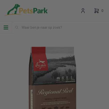
0
Toggle navigation
Uw winkelwagen is leeg.
Vul hem met producten.