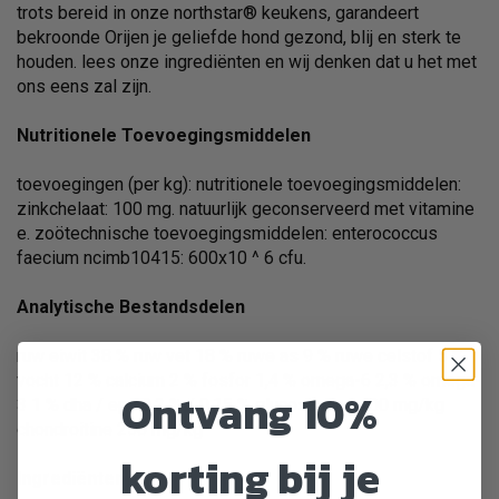
trots bereid in onze northstar® keukens, garandeert
bekroonde Orijen je geliefde hond gezond, blij en sterk te
houden. lees onze ingrediënten en wij denken dat u het met
ons eens zal zijn.
Nutritionele Toevoegingsmiddelen
toevoegingen (per kg): nutritionele toevoegingsmiddelen:
zinkchelaat: 100 mg. natuurlijk geconserveerd met vitamine
e. zoötechnische toevoegingsmiddelen: enterococcus
faecium ncimb10415: 600x10 ^ 6 cfu.
Analytische Bestandsdelen
ruw eiwit 38 % ruw vet 18 % ruwe as 9 % ruwe celstof 5 %
vocht 12 % calcium 2 % fosfor 1,4 % omega-6 2,3 % omega-
Ontvang 10%
3 1 % dha / epa 0,2 % / 0,15 % glucosamine 400 mg/kg
chondroitine 250 mg/kg
korting bij je
Ingrediënten