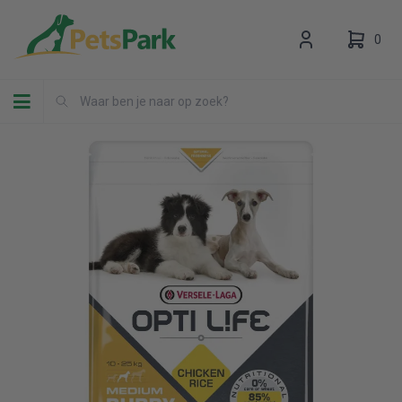
0
Toggle navigation
Uw winkelwagen is leeg.
Vul hem met producten.