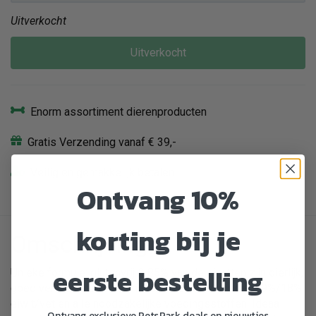
Uitverkocht
Uitverkocht
Enorm assortiment dierenproducten
Gratis Verzending vanaf € 39,-
Veilig en gemakkelijk betalen
Ontvang 10%
korting bij je
Omschrijving
eerste bestelling
Unieke formule: glutenvrij & 85% van de eiwitten zijn dierlijk,
goed verteerbaar en vetmestend. Optimale groei: 29%/18%
eiwit/vet en alle noodzakelijke voedingsstoffen. Ideaal
Ontvang exclusieve PetsPark deals en nieuwtjes