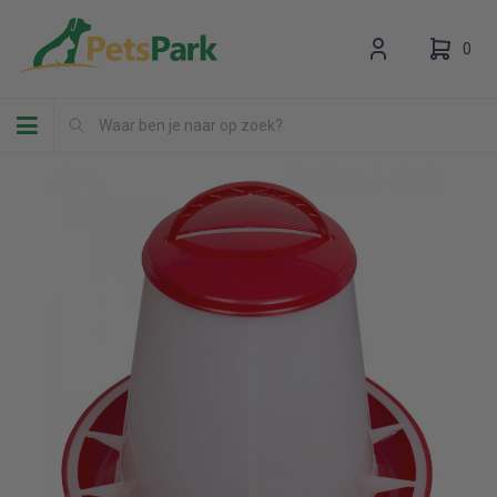
0
Toggle navigation
Uw winkelwagen is leeg.
Vul hem met producten.