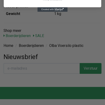
Kleur primair
Rood
Gewicht
1 kg
Shop meer
Boerderijdieren
SALE
Home
/
Boerderijdieren
/
Olba Voersilo plastic
Nieuwsbrief
Verstuur