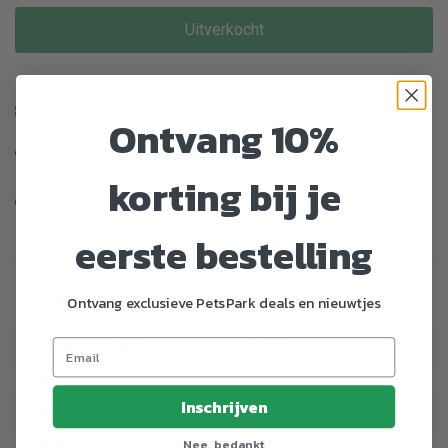
Uitverkocht
Enorm assortiment dierenproducten
Ontvang 10%
Gratis Verzending vanaf € 39,-
korting bij je
Veilig en gemakkelijk betalen
eerste bestelling
Specificaties
Ontvang exclusieve PetsPark deals en nieuwtjes
Artikelnummer
727965
EAN nummer
8718426003667
Inschrijven
Dier
Boerderijdier
Merk
Olba
Nee, bedankt