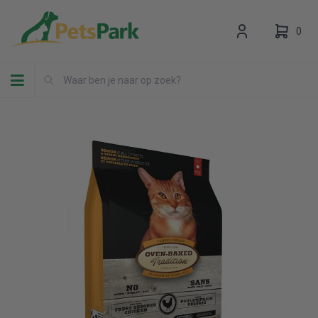
0
Toggle navigation
Uw winkelwagen is leeg.
Vul hem met producten.