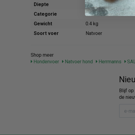
Diepte
75 mm
Categorie
Voer
Gewicht
0.4 kg
Soort voer
Natvoer
Shop meer
Hondenvoer
Natvoer hond
Herrmanns
SA
Nieu
Blijf o
de nieu