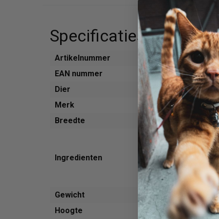
Specificaties
Artikelnummer
531103
EAN nummer
4047459007101
Dier
Hond
Merk
Herrmanns
Breedte
75 mm
biologische bessen
biologische eierschaal
Ingredienten
50% hert (spiervlees
hart en long) 50% bio
biologische quinoa
Gewicht
400 g
Hoogte
109 mm