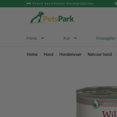
Enorm assortiment dierenproducten
Hond
Kat
Knaagdier
Home
/
Hond
/
Hondenvoer
/
Natvoer hond
/