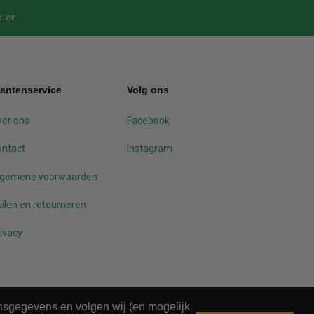
alen
lantenservice
Volg ons
er ons
Facebook
ontact
Instagram
lgemene voorwaarden
ilen en retourneren
ivacy
onsgegevens en volgen wij (en mogelijk