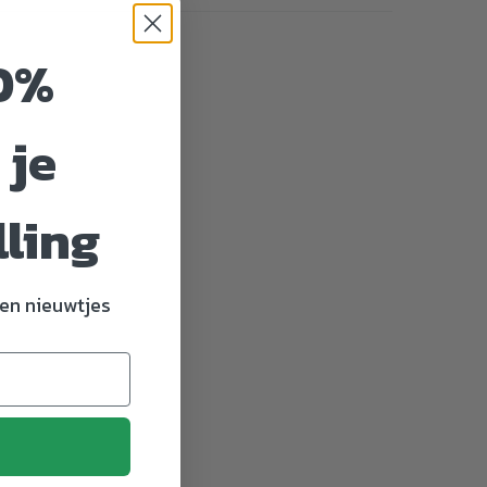
0%
 je
lling
en nieuwtjes